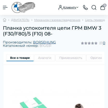
0
Клиенту
ДВИГАТЕЛЬ
Механизм газораспределения
Цепь привода 
Планка успокоителя цепи ГРМ BMW 3
(F30/F80)/5 (F10) 08-
Производитель:
BORSEHUNG
0
Каталожный номер:
B1G031
Все о товаре
Аналоги
Применимость
Оригиналь