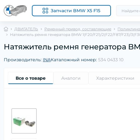
Запчасти BMW X5 F15
ДВИГАТЕЛЬ
Ременный привод, составляющие
Поликлино
Натяжитель ремня генератора BMW 1(F20/F21)/2(F22/F87/F23)/3(F30
Натяжитель ремня генератора BMW 1
Производитель:
INA
Каталожный номер:
534 0433 10
Все о товаре
Аналоги
Характеристики