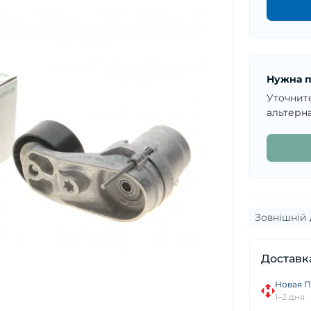
Нужна п
Уточнит
альтерна
Зовнішній 
Доставк
Новая П
1–2 дня