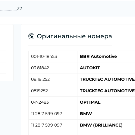
32
Оригинальные номера
001-10-18453
BBR Automotive
03.81842
AUTOKIT
08.19.252
TRUCKTEC AUTOMOTIVE
0819252
TRUCKTEC AUTOMOTIVE
0-N2483
OPTIMAL
11 28 7 599 097
BMW
11 28 7 599 097
BMW (BRILLIANCE)