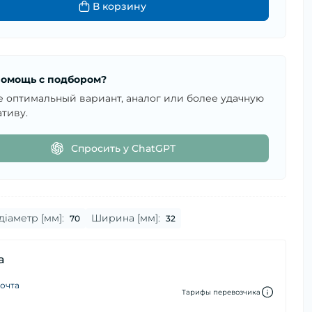
В корзину
омощь с подбором?
е оптимальный вариант, аналог или более удачную
тиву.
Спросить у ChatGPT
діаметр [мм]:
Ширина [мм]:
70
32
а
очта
Тарифы перевозчика