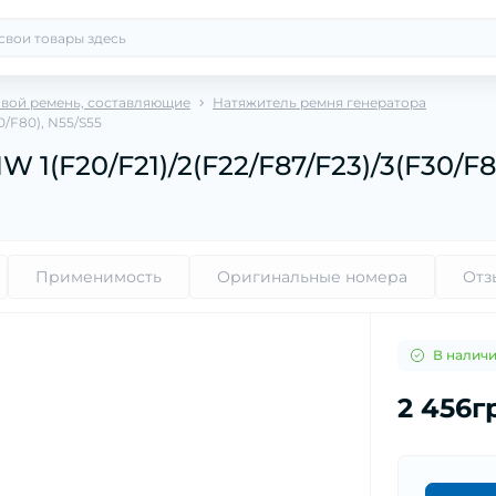
вой ремень, составляющие
Натяжитель ремня генератора
/F80), N55/S55
(F20/F21)/2(F22/F87/F23)/3(F30/F8
Применимость
Оригинальные номера
Отз
В налич
2 456г