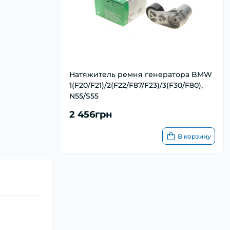
Натяжитель ремня генератора BMW
1(F20/F21)/2(F22/F87/F23)/3(F30/F80),
N55/S55
2 456грн
В корзину