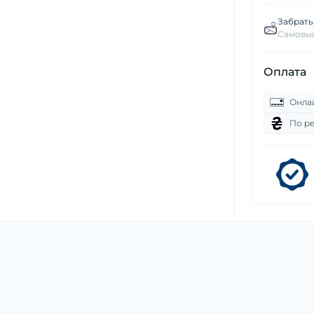
Забрать
Самовыв
Оплата
Онла
По р