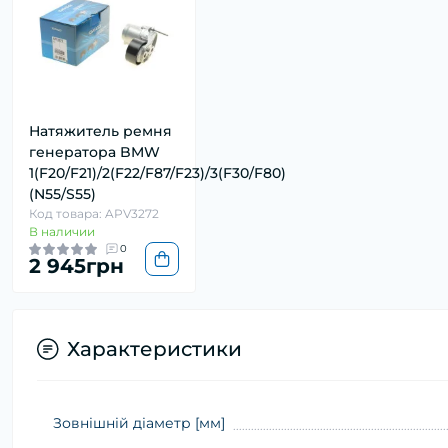
Натяжитель ремня
генератора BMW
1(F20/F21)/2(F22/F87/F23)/3(F30/F80)
(N55/S55)
Код товара: APV3272
В наличии
0
2 945грн
Характеристики
Зовнішній діаметр [мм]