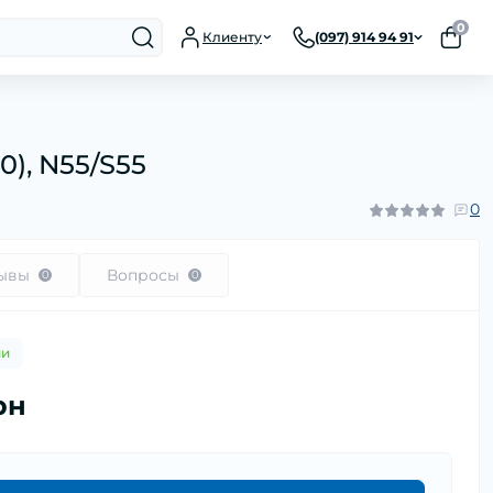
0
Клиенту
(097) 914 94 91
0), N55/S55
0
ывы
Вопросы
0
0
ии
рн