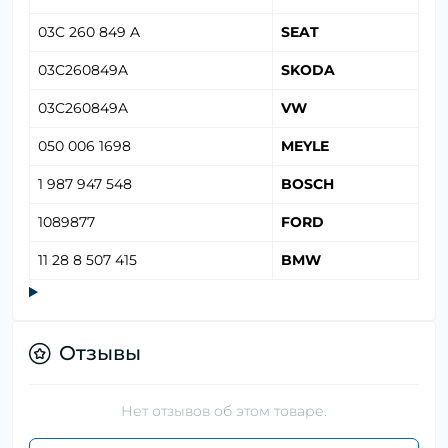
03C 260 849 A
SEAT
03C260849A
SKODA
03C260849A
VW
050 006 1698
MEYLE
1 987 947 548
BOSCH
1089877
FORD
11 28 8 507 415
BMW
Отзывы
Нет отзывов об этом товаре.