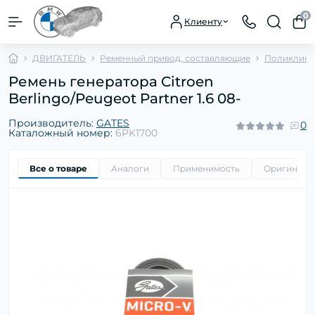
0
Клиенту
ДВИГАТЕЛЬ
Ременный привод, составляющие
Поликлино
Ремень генератора Citroen
Berlingo/Peugeot Partner 1.6 08-
Производитель:
GATES
0
Каталожный номер:
6PK1700
Все о товаре
Аналоги
Применимость
Оригиналь