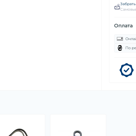
Забрать
Самовыв
Оплата
Онла
По р