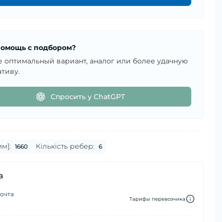
омощь с подбором?
е оптимальный вариант, аналог или более удачную
тиву.
Спросить у ChatGPT
м]:
Кількість ребер:
1660
6
а
очта
Тарифы перевозчика