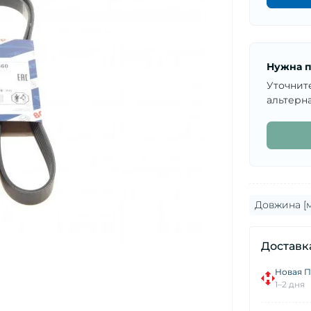
Нужна п
Уточнит
альтерна
Довжина [м
Доставк
Новая П
1–2 дня