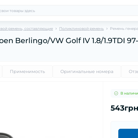
вой ремень, составляющие
Поликлиновой ремень
Ремень генерат
en Berlingo/VW Golf IV 1.8/1.9TDI 97
Применимость
Оригинальные номера
Отз
В налич
543гр