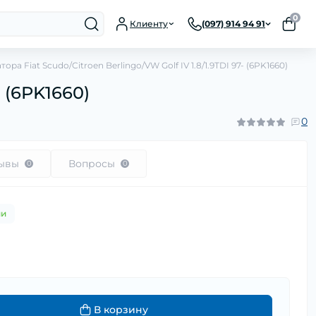
0
Клиенту
(097) 914 94 91
ора Fiat Scudo/Citroen Berlingo/VW Golf IV 1.8/1.9TDI 97- (6PK1660)
- (6PK1660)
0
ывы
Вопросы
0
0
ии
н
В корзину