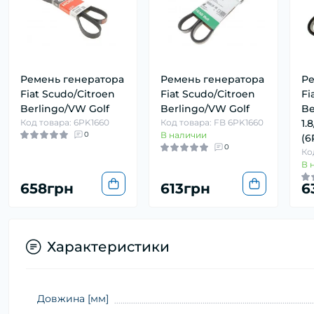
Ремень генератора
Ремень генератора
Ре
Fiat Scudo/Citroen
Fiat Scudo/Citroen
Fi
Berlingo/VW Golf
Berlingo/VW Golf
Be
Код товара: 6PK1660
Код товара: FB 6PK1660
1.
0
В наличии
(6
0
Ко
В 
658грн
613грн
6
Характеристики
Довжина [мм]