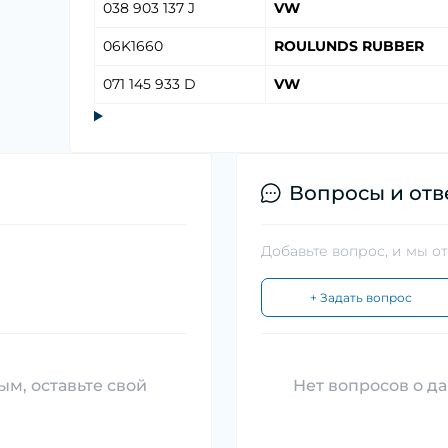
038 903 137 J
VW
06K1660
ROULUNDS RUBBER
071 145 933 D
VW
Вопросы и отв
Добавьте вопрос, и мы о
+ Задать вопрос
ым, оставьте свой
Нет вопросов о да