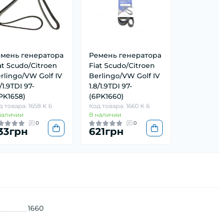
мень генератора
Ремень генератора
at Scudo/Citroen
Fiat Scudo/Citroen
rlingo/VW Golf IV
Berlingo/VW Golf IV
8/1.9TDI 97-
1.8/1.9TDI 97-
PK1658)
(6PK1660)
д товара: 1658 K 6
Код товара: 1660 K 6
наличии
В наличии
0
0
33грн
621грн
1660