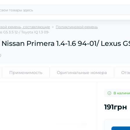
вой ремень, составляющие
Поликлиновой ремень
GS 3.5 12-/ Toyota IQ 1.3 09-
ssan Primera 1.4-1.6 94-01/ Lexus GS 3
0
Применимость
Оригинальные номера
Отз
В налич
191грн