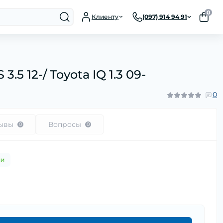
0
Клиенту
(097) 914 94 91
.5 12-/ Toyota IQ 1.3 09-
0
ывы
Вопросы
0
0
ии