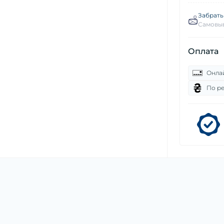
Забрать
Самовыв
Оплата
Онла
По р