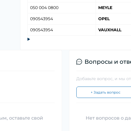
050 004 0800
MEYLE
090543954
OPEL
090543954
VAUXHALL
Вопросы и отв
Добавьте вопрос, и мы о
+ Задать вопрос
ым, оставьте свой
Нет вопросов о да