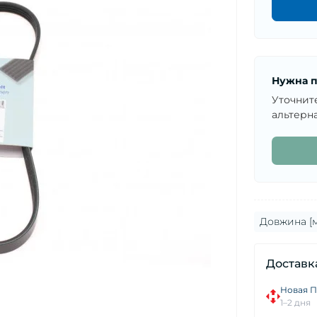
Нужна п
Уточнит
альтерна
Довжина [м
Доставк
Новая П
1–2 дня