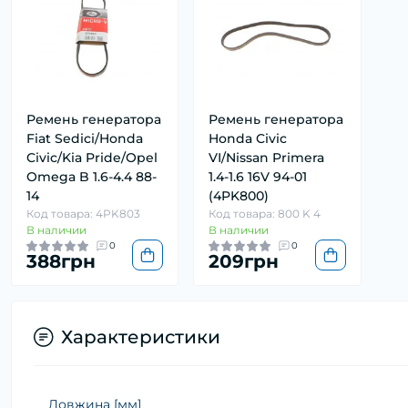
Ремень генератора
Ремень генератора
Fiat Sedici/Honda
Honda Civic
Civic/Kia Pride/Opel
VI/Nissan Primera
Omega B 1.6-4.4 88-
1.4-1.6 16V 94-01
14
(4PK800)
Код товара: 4PK803
Код товара: 800 K 4
В наличии
В наличии
0
0
388грн
209грн
Характеристики
Довжина [мм]