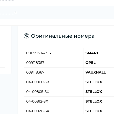
4
Оригинальные номера
001 993 44 96
SMART
009118367
OPEL
009118367
VAUXHALL
04-00800-SX
STELLOX
04-00805-SX
STELLOX
04-00812-SX
STELLOX
04-00826-SX
STELLOX