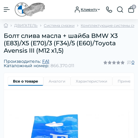
0
Клиенту
ДВИГАТЕЛЬ
Система смазки
Комплектующие системы сма
Болт слива масла + шайба BMW X3
(E83)/X5 (E70)/3 (F34)/5 (E60)/Toyota
Avensis III (M12 x1,5)
Производитель:
FA1
0
Каталожный номер:
866.370.011
Все о товаре
Аналоги
Характеристики
Применим