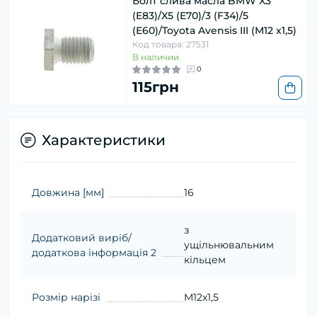
Болт слива масла BMW X3
(E83)/X5 (E70)/3 (F34)/5
(E60)/Toyota Avensis III (M12 x1,5)
Код товара: 27531
В наличии
0
115грн
Характеристики
Довжина [мм]
16
з
Додатковий виріб/
ущільнювальним
додаткова інформація 2
кільцем
Розмір нарізі
M12x1,5