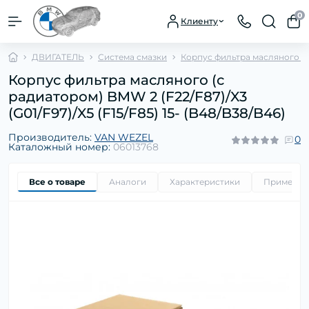
0
Клиенту
ДВИГАТЕЛЬ
Система смазки
Корпус фильтра масляного с
Корпус фильтра масляного (с
радиатором) BMW 2 (F22/F87)/X3
(G01/F97)/X5 (F15/F85) 15- (B48/B38/B46)
Производитель:
VAN WEZEL
0
Каталожный номер:
06013768
Все о товаре
Аналоги
Характеристики
Применим