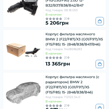
(F10/G30/F90) 2.0D 12-
B32/B37/B38/B42/B47
Код товара: 08.18.053
В наличии
0
5 206грн
Корпус фильтра масляного
BMW 2 (F22/F87)/X3 (G01/F97)/X5
(F15/F85) 15- (B48/B38/B47/B46)
Код товара: 11428596283
В наличии
0
13 365грн
Корпус фильтра масляного (с
радиатором) BMW 2
(F22/F87)/X3 (G01/F97)/X5
(F15/F85) 15- (B48/B38/B46)
Код товара: 7.12122.34.0
В наличии
0