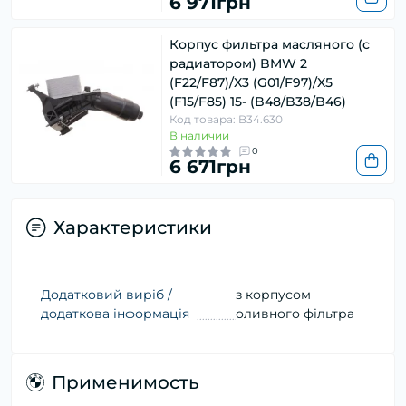
6 971грн
Корпус фильтра масляного (с
радиатором) BMW 2
(F22/F87)/X3 (G01/F97)/X5
(F15/F85) 15- (B48/B38/B46)
Код товара: B34.630
В наличии
0
6 671грн
Характеристики
Додатковий виріб /
з корпусом
додаткова інформація
оливного фільтра
Применимость