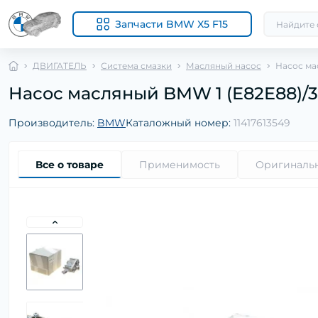
Запчасти BMW X5 F15
ДВИГАТЕЛЬ
Система смазки
Масляный насос
Насос мас
Насос масляный BMW 1 (E82E88)/3 (E
Производитель:
BMW
Каталожный номер:
11417613549
Все о товаре
Применимость
Оригиналь