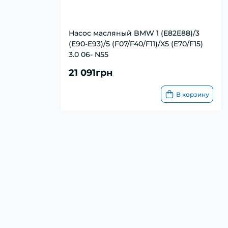
Насос масляный BMW 1 (E82E88)/3
(E90-E93)/5 (F07/F40/F11)/X5 (E70/F15)
3.0 06- N55
21 091грн
В корзину