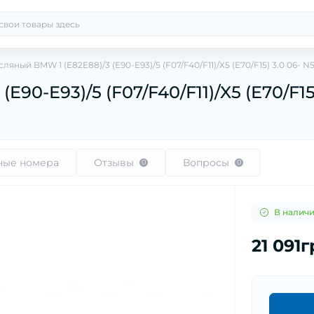
ляный BMW 1 (E82E88)/3 (E90-E93)/5 (F07/F40/F11)/X5 (E70/F15) 3.0 06- N
90-E93)/5 (F07/F40/F11)/X5 (E70/F15)
ные номера
Отзывы
Вопросы
0
0
В налич
21 091