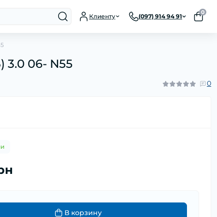
0
Клиенту
(097) 914 94 91
55
 3.0 06- N55
0
ии
грн
В корзину