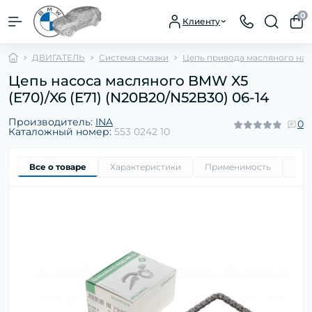
0
Клиенту
ДВИГАТЕЛЬ
Система смазки
Цепь привода масляного нас
Цепь насоса масляного BMW X5
(E70)/X6 (E71) (N20B20/N52B30) 06-14
Производитель:
INA
0
Каталожный номер:
553 0242 10
Все о товаре
Характеристики
Применимость
Ори