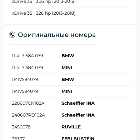
xDrive 35 i 306 hp (2013-2018)
xDrive 35 i 326 hp (2013-2018)
Оригинальные номера
11 41 7 584 079
BMW
11 41 7 584 079
MINI
11417584079
BMW
11417584079
MINI
220607CN102A
Schaeffler INA
240607RD102A
Schaeffler INA
3450078
RUVILLE
36337
FEBI BILSTEIN