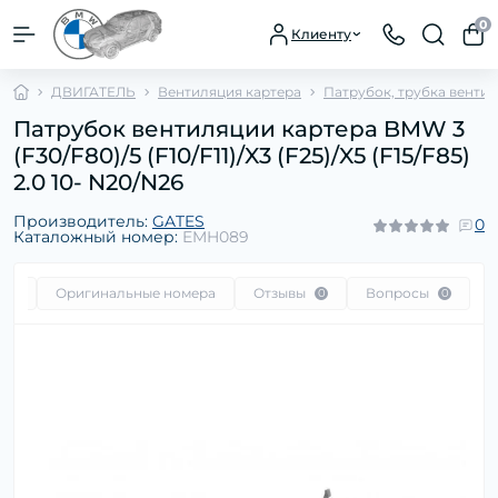
0
Клиенту
ДВИГАТЕЛЬ
Вентиляция картера
Патрубок, трубка венти
Патрубок вентиляции картера BMW 3
(F30/F80)/5 (F10/F11)/X3 (F25)/X5 (F15/F85)
2.0 10- N20/N26
Производитель:
GATES
0
Каталожный номер:
EMH089
сть
Оригинальные номера
Отзывы
Вопросы
0
0