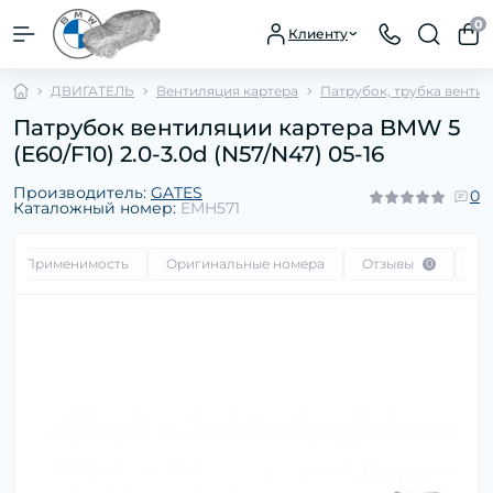
0
Клиенту
ДВИГАТЕЛЬ
Вентиляция картера
Патрубок, трубка венти
Патрубок вентиляции картера BMW 5
(E60/F10) 2.0-3.0d (N57/N47) 05-16
Производитель:
GATES
0
Каталожный номер:
EMH571
Применимость
Оригинальные номера
Отзывы
Во
0