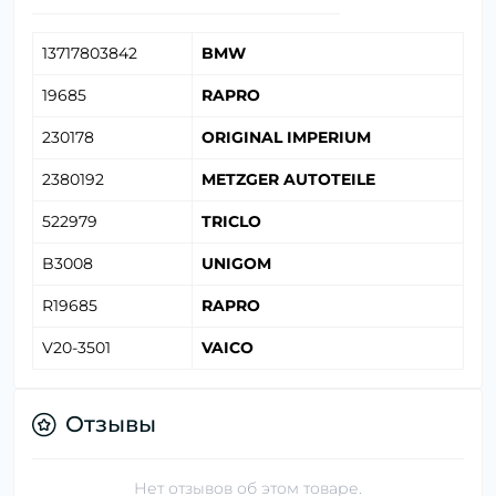
13717803842
BMW
19685
RAPRO
230178
ORIGINAL IMPERIUM
2380192
METZGER AUTOTEILE
522979
TRICLO
B3008
UNIGOM
R19685
RAPRO
V20-3501
VAICO
Отзывы
Нет отзывов об этом товаре.