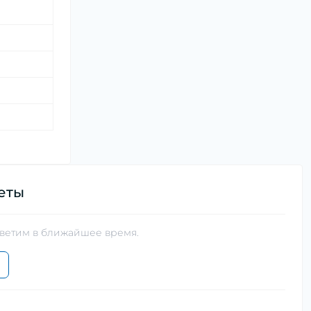
еты
тветим в ближайшее время.