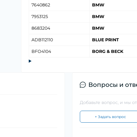
7640862
BMW
7953125
BMW
8683204
BMW
ADB112110
BLUE PRINT
BFO4104
BORG & BECK
Вопросы и отв
Добавьте вопрос, и мы о
+ Задать вопрос