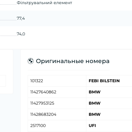
Фільтрувальний елемент
77,4
74,0
Оригинальные номера
101322
FEBI BILSTEIN
11427640862
BMW
11427953125
BMW
11428683204
BMW
2517100
UFI