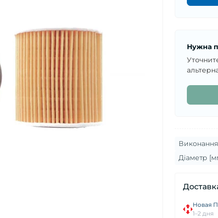
Нужна п
Уточнит
альтерна
Виконання 
Діаметр [м
Доставк
Новая П
1–2 дня