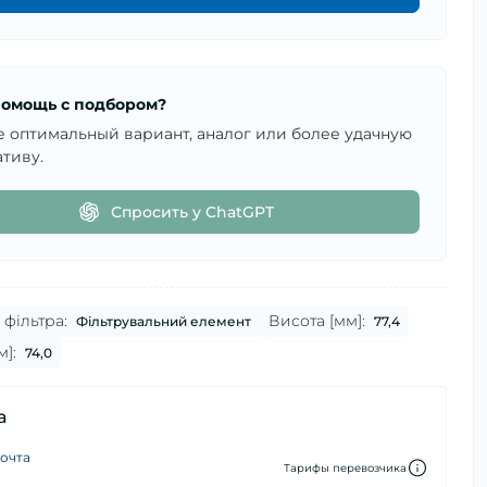
омощь с подбором?
е оптимальный вариант, аналог или более удачную
тиву.
Спросить у ChatGPT
фільтра:
Висота [мм]:
Фільтрувальний елемент
77,4
м]:
74,0
а
очта
Тарифы перевозчика