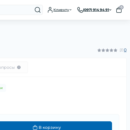
0
Клиенту
(097) 914 94 91
0
опросы
0
ии
н
В корзину