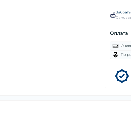
Забрать
Самовыв
Оплата
Онла
По р