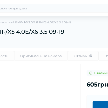
асляный BMW 1-5 2.0/2.8 11-/X5 4.0E/X6 3.5 09-19
-/X5 4.0E/X6 3.5 09-19
ость
Оригинальные номера
Отзывы
В
0
В налич
605гр