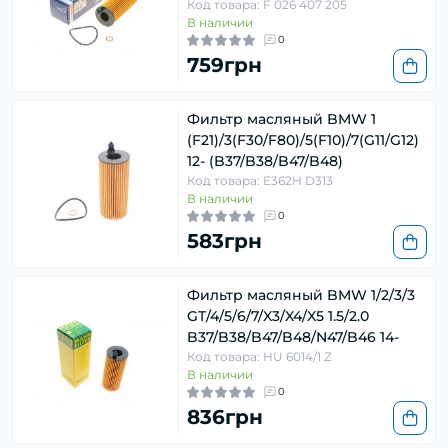
Код товара: F 026 407 205
В наличии
0
759грн
Фильтр масляный BMW 1
(F21)/3(F30/F80)/5(F10)/7(G11/G12)
12- (B37/B38/B47/B48)
Код товара: E362H D313
В наличии
0
583грн
Фильтр масляный BMW 1/2/3/3
GT/4/5/6/7/X3/X4/X5 1.5/2.0
B37/B38/B47/B48/N47/B46 14-
Код товара: HU 6014/1 Z
В наличии
0
836грн