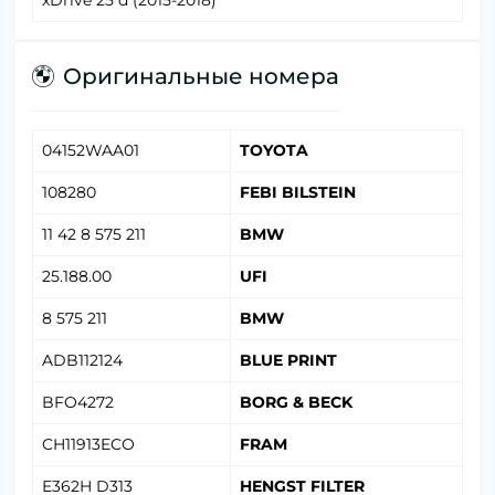
xDrive 25 d (2015-2018)
Оригинальные номера
04152WAA01
TOYOTA
108280
FEBI BILSTEIN
11 42 8 575 211
BMW
25.188.00
UFI
8 575 211
BMW
ADB112124
BLUE PRINT
BFO4272
BORG & BECK
CH11913ECO
FRAM
E362H D313
HENGST FILTER