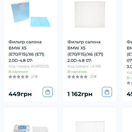
Фильтр салона
Фильтр салона
Фи
BMW X5
BMW X5
B
(E70/F15)/X6 (E71)
(E70/F15)/X6 (E71)
(E
2.0D-4.8 07-
2.0D-4.8 07-
07
Код товара: ADB112515
Код товара: LA 918
3.
В наличии
В наличии
Ко
0
0
В 
449грн
1 162грн
4