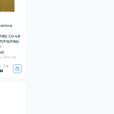
салона
F85) 2.0-4.8
71/F16/F86)
-
ый)
а: WPK 216
и
0
н