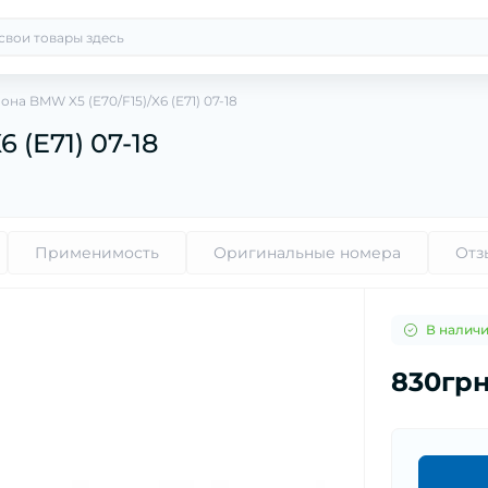
на BMW X5 (E70/F15)/X6 (E71) 07-18
 (E71) 07-18
Применимость
Оригинальные номера
Отз
В налич
830гр