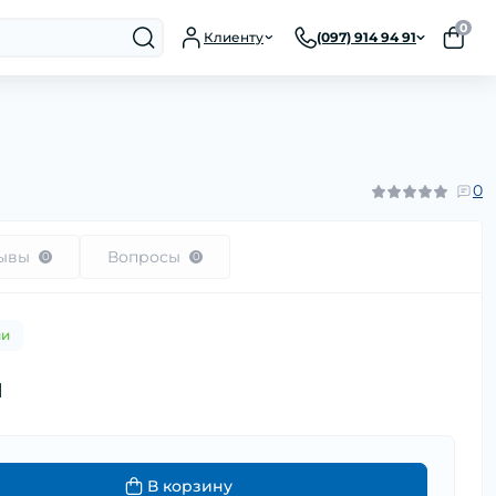
0
Клиенту
(097) 914 94 91
0
ывы
Вопросы
0
0
ии
н
В корзину