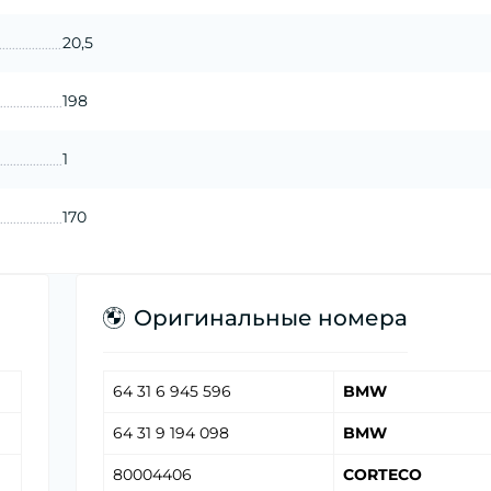
20,5
198
1
170
Оригинальные номера
64 31 6 945 596
BMW
64 31 9 194 098
BMW
80004406
CORTECO