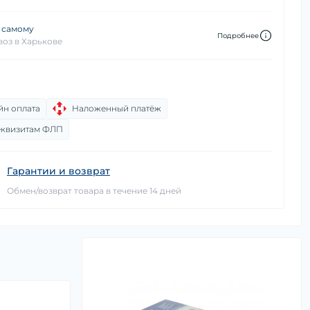
 самому
Подробнее
оз в Харькове
йн оплата
Наложенный платёж
еквизитам ФЛП
Гарантии и возврат
Обмен/возврат товара в течение 14 дней