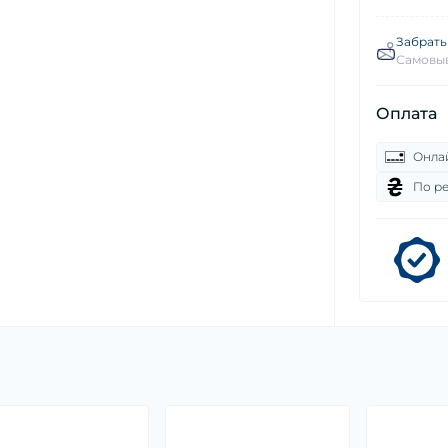
Забрать
Самовыв
Оплата
Онла
По р