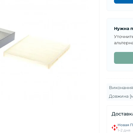
Нужна п
Уточнит
альтерна
Виконання 
Довжина [м
Доставк
Новая П
1–2 дня