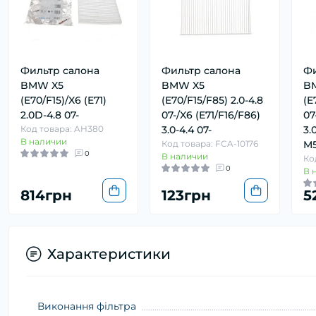
Фильтр салона
Фильтр салона
Фи
BMW X5
BMW X5
B
(E70/F15)/X6 (E71)
(E70/F15/F85) 2.0-4.8
(E
2.0D-4.8 07-
07-/X6 (E71/F16/F86)
07
Код товара: AH380
3.0-4.4 07-
3.
В наличии
Код товара: FCA-10176
M5
0
В наличии
Ко
0
В 
814грн
123грн
5
Характеристики
Виконання фільтра