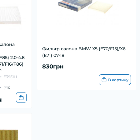
салона
Фильтр салона BMW X5 (E70/F15)/X6
(E71) 07-18
F85) 2.0-4.8
71/F16/F86)
830грн
-
: E3951LI
В корзину
и
0
н