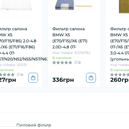
льтр салона
Фильтр салона
Фильтр 
MW X5
BMW X5
BMW X5
70/F15/F85) 2.0-4.8
(E70/F15)/X6 (E71)
(E70/F15/
-/X6 (E71/F16/F86)
2.0D-4.8 07-
07-/X6 (E
0-4.4 07-
Код товара: 50014782
3.0-4.4 07
В наличии
7/N20/N52/N55/N57/N62
(угольн
0
д товара: 45535
Код товар
наличии
В наличи
0
27грн
336грн
260гр
Пиловий фільтр