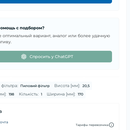
омощь с подбором?
е оптимальный вариант, аналог или более удачную
тиву.
Спросить у ChatGPT
фільтра:
Висота [мм]:
Пиловий фільтр
20,5
м]:
Кількість:
Ширина [мм]:
198
1
170
а
очта
Тарифы перевозчика