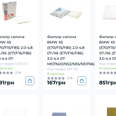
льтр салона
Фильтр салона
Фильтр 
MW X5
BMW X5
BMW X5
70/F15/F85) 2.0-4.8
(E70/F15/F85) 2.0-4.8
(E70/F15/
-/X6 (E71/F16/F86)
07-/X6 (E71/F16/F86)
07-/X6 (E
0-4.4 07-
3.0-4.4 07-
3.0-4.4 07
д товара: S 3243 C
M57/N20/N52/N55/N57/N62
Код товара
наличии
В наличи
Код товара: WP 216
0
В наличии
0
91грн
167грн
851гр