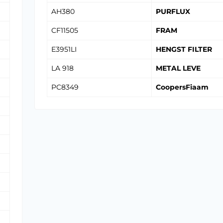
AH380
PURFLUX
CF11505
FRAM
E3951LI
HENGST FILTER
LA 918
METAL LEVE
PC8349
CoopersFiaam