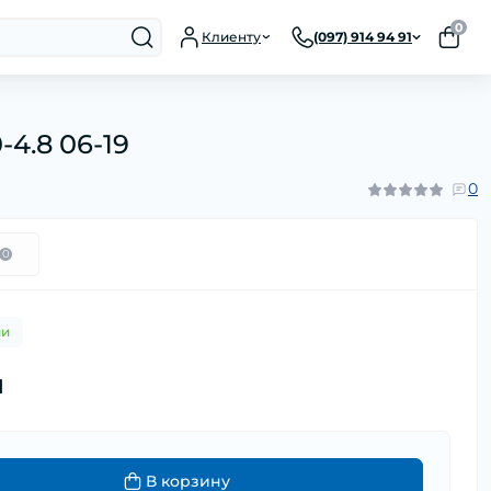
0
Клиенту
(097) 914 94 91
-4.8 06-19
0
0
ии
н
В корзину