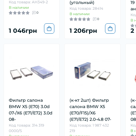
Код товара: AH349-2
(угольный)
19
В наличии
Код товара: 28414
ан
0
В наличии
Ко
0
В 
1 046грн
1 206грн
2
Фильтр салона
(к-кт 2шт) Фильтр
(к
BMW X5 (E70) 3.0d
салона BMW X5
са
07-/X6 (E71/E72) 3.0d
(E70/F15)/X6
(E
08-
(E71/E72) 2.0-4.8 07-
08
Код товара: 314 319
Код товара: 1 987 432
Ко
0000/S
219
В 