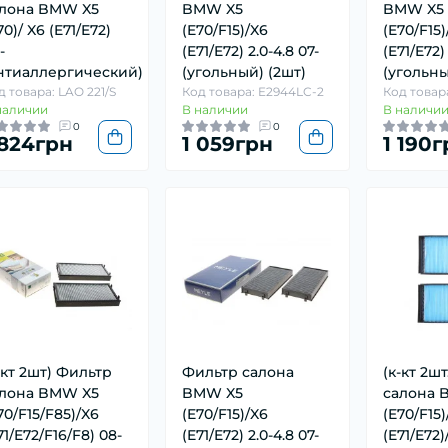
лона BMW X5
BMW X5
BMW X5
70)/ X6 (E71/E72)
(E70/F15)/X6
(E70/F15)
-
(E71/E72) 2.0-4.8 07-
(E71/E72) 
нтиаллергический)
(угольный) (2шт)
(угольн
д товара: LAO 221/S
Код товара: E2944LC-2
Код товар
наличии
В наличии
В наличи
0
0
 824грн
1 059грн
1 190г
-кт 2шт) Фильтр
Фильтр салона
(к-кт 2ш
лона BMW X5
BMW X5
салона 
70/F15/F85)/X6
(E70/F15)/X6
(E70/F15)
71/E72/F16/F8) 08-
(E71/E72) 2.0-4.8 07-
(E71/E72)