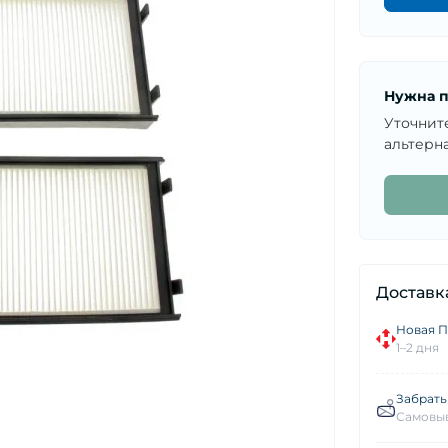
Нужна п
Уточнит
альтерна
Доставк
Новая П
1–2 дня
Забрать
Самовыв