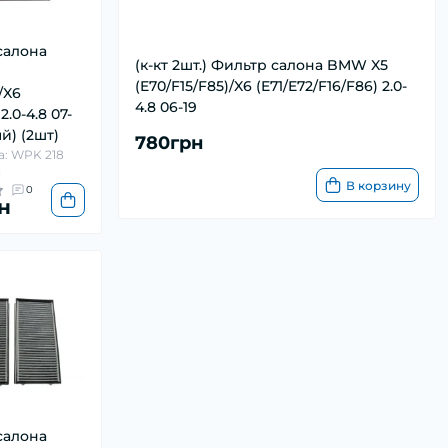
салона
(к-кт 2шт.) Фильтр салона BMW X5
(E70/F15/F85)/X6 (E71/E72/F16/F86) 2.0-
/X6
4.8 06-19
2.0-4.8 07-
й) (2шт)
780грн
а: WPK 218
и
В корзину
0
н
салона