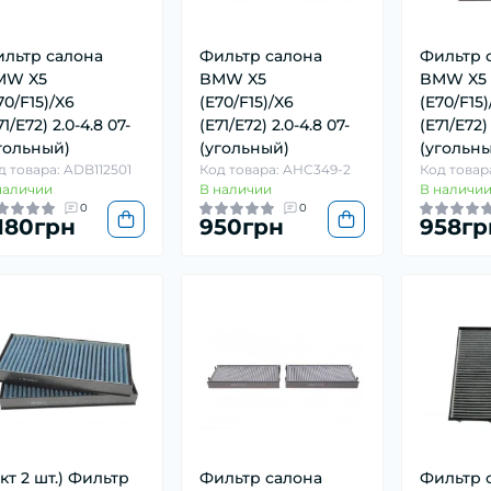
льтр салона
Фильтр салона
Фильтр 
MW X5
BMW X5
BMW X5
70/F15)/X6
(E70/F15)/X6
(E70/F15)
71/E72) 2.0-4.8 07-
(E71/E72) 2.0-4.8 07-
(E71/E72) 
гольный)
(угольный)
(угольны
д товара: ADB112501
Код товара: AHC349-2
Код товар
наличии
В наличии
В наличи
0
0
 180грн
950грн
958гр
-кт 2 шт.) Фильтр
Фильтр салона
Фильтр 