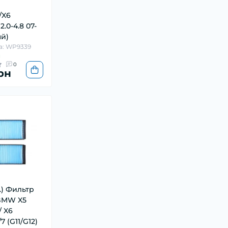
/X6
2.0-4.8 07-
ый)
а: WP9339
и
0
рн
т.) Фильтр
BMW X5
/ X6
/7 (G11/G12)