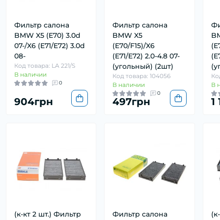
Фильтр салона
Фильтр салона
Фи
BMW X5 (E70) 3.0d
BMW X5
B
07-/X6 (E71/E72) 3.0d
(E70/F15)/X6
(E
08-
(E71/E72) 2.0-4.8 07-
(E
Код товара: LA 221/S
(угольный) (2шт)
(у
В наличии
Код товара: 104056
Ко
0
В наличии
В 
0
904грн
497грн
1
(к-кт 2 шт.) Фильтр
Фильтр салона
(к