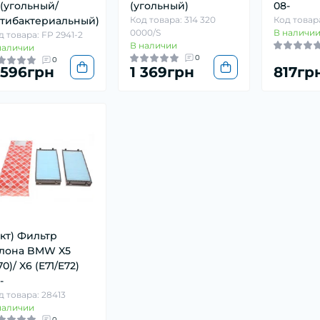
 (угольный/
(угольный)
08-
тибактериальный)
Код товара: 314 320
Код товар
0000/S
В наличи
д товара: FP 2941-2
В наличии
наличии
0
0
 596грн
1 369грн
817гр
-кт) Фильтр
лона BMW X5
70)/ X6 (E71/E72)
-
д товара: 28413
наличии
0