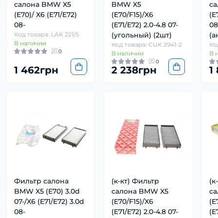
салона BMW X5
BMW X5
са
(E70)/ X6 (E71/E72)
(E70/F15)/X6
(E
08-
(E71/E72) 2.0-4.8 07-
08
Код товара: LAK 221/S
(угольный) (2шт)
(а
В наличии
Код товара: CUK 2941-2
Ко
0
В наличии
В 
0
1 462грн
2 238грн
1
Фильтр салона
(к-кт) Фильтр
(к
BMW X5 (E70) 3.0d
салона BMW X5
са
07-/X6 (E71/E72) 3.0d
(E70/F15)/X6
(E
08-
(E71/E72) 2.0-4.8 07-
(E