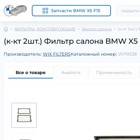
Запчасти BMW X5 F15
ФИЛЬТРЫ, КОМПЛЕКТУЮЩИЕ
Фильтр салона
(к-кт 2шт.)
(к-кт 2шт.) Фильтр салона BMW X5 (E
Производитель:
WIX FILTERS
Каталожный номер:
WP9338
Все о товаре
Аналоги
Применимость