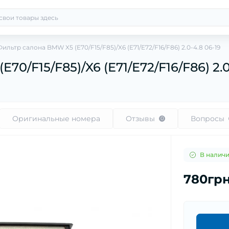
 Фильтр салона BMW X5 (E70/F15/F85)/X6 (E71/E72/F16/F86) 2.0-4.8 06-19
70/F15/F85)/X6 (E71/E72/F16/F86) 2.0
Оригинальные номера
Отзывы
Вопросы
0
В налич
780гр