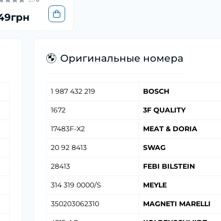
49грн
Оригинальные номера
1 987 432 219
BOSCH
1672
3F QUALITY
17483F-X2
MEAT & DORIA
20 92 8413
SWAG
28413
FEBI BILSTEIN
314 319 0000/S
MEYLE
350203062310
MAGNETI MARELLI