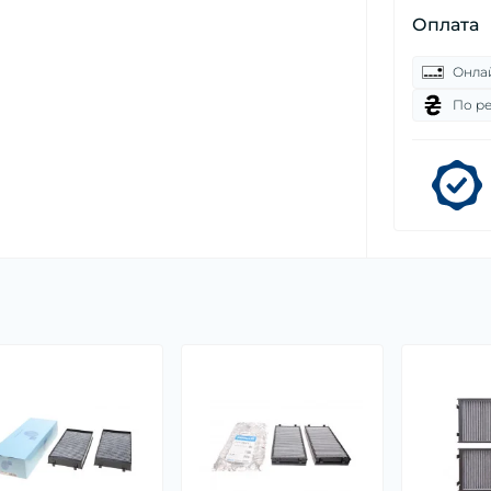
Оплата
Онла
По р