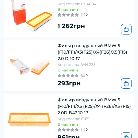
Код товара: LX 4084
В наличии
0
1 262грн
Фильтр воздушный BMW 5
(F10/F11)/X3(F25)/X4(F26)/X5(F15)
2.0 D 10-17
Код товара: WH 235
В наличии
0
293грн
Фильтр воздушный BMW 5
(F10/F11)/X3 (F25)/X4 (F26)/X5 (F15)
2.0D B47 10-17
Код товара: E1171L
В наличии
0
961грн