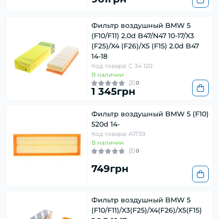
Фильтр воздушный BMW 5
(F10/F11) 2.0d B47/N47 10-17/X3
(F25)/X4 (F26)/X5 (F15) 2.0d B47
14-18
Код товара: C 34 120
В наличии
0
1 345грн
Фильтр воздушный BMW 5 (F10)
520d 14-
Код товара: A1739
В наличии
0
749грн
Фильтр воздушный BMW 5
(F10/F11)/X3(F25)/X4(F26)/X5(F15)