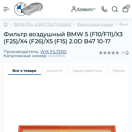
0
Клиенту
ФИЛЬТРЫ, КОМПЛЕКТУЮЩИЕ
Фильтр воздушный
Фильтр 
Фильтр воздушный BMW 5 (F10/F11)/X3
(F25)/X4 (F26)/X5 (F15) 2.0D B47 10-17
Производитель:
WIX FILTERS
0
Каталожный номер:
WA9816
Все о товаре
Аналоги
Характеристики
Применим