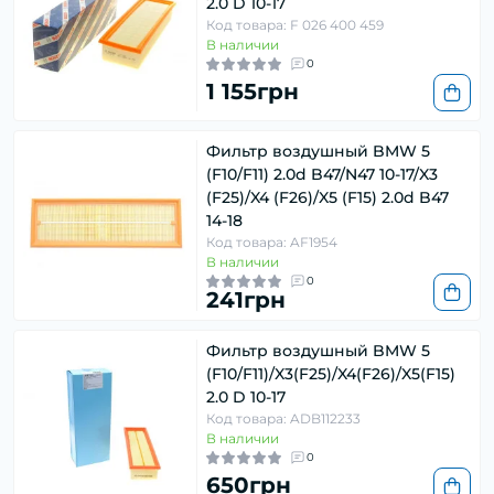
2.0 D 10-17
Код товара: F 026 400 459
В наличии
0
1 155грн
Фильтр воздушный BMW 5
(F10/F11) 2.0d B47/N47 10-17/X3
(F25)/X4 (F26)/X5 (F15) 2.0d B47
14-18
Код товара: AF1954
В наличии
0
241грн
Фильтр воздушный BMW 5
(F10/F11)/X3(F25)/X4(F26)/X5(F15)
2.0 D 10-17
Код товара: ADB112233
В наличии
0
650грн