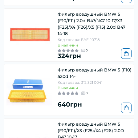
Фильтр воздушный BMW 5
(F10/F11) 2.0d B47/N47 10-17/X3
(F25)/X4 (F26)/X5 (F15) 2.0d B47
14-18
Код товара: FAF-10718
В наличии
0
324грн
Фильтр воздушный BMW 5 (F10)
520d 14-
Код товара: 312 321 0041
В наличии
0
640грн
Фильтр воздушный BMW 5
(F10/F11)/X3 (F25)/X4 (F26) 2.0D
B47 10-17