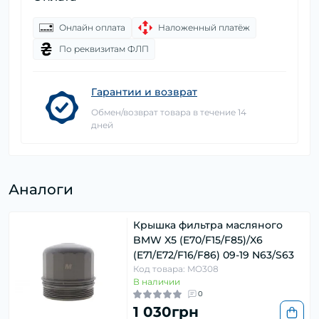
Онлайн оплата
Наложенный платёж
По реквизитам ФЛП
Гарантии и возврат
Обмен/возврат товара в течение 14
дней
Аналоги
Крышка фильтра масляного
BMW X5 (E70/F15/F85)/X6
(E71/E72/F16/F86) 09-19 N63/S63
Код товара: MO308
В наличии
0
1 030грн