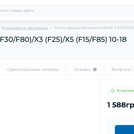
Ручка капота, багажника
Ручка крышки багажника BMW 3 (F30/F80)/X3
/F80)/X3 (F25)/X5 (F15/F85) 10-18
Оригинальные номера
Отзывы
Вопросы
0
В налич
1 588г