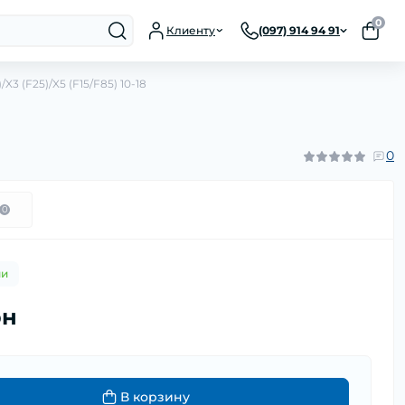
0
Клиенту
(097) 914 94 91
 (F25)/X5 (F15/F85) 10-18
0
0
ии
рн
В корзину