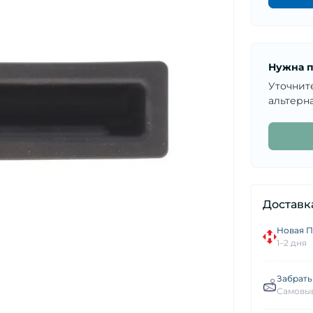
Нужна п
Уточнит
альтерна
Доставк
Новая П
1–2 дня
Забрать
Самовыв