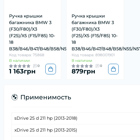
Ручка крышки
Ручка крышки
багажника BMW 3
багажника BMW 3
(F30/F80)/X3
(F30/F80)/X3
(F25)/X5 (F15/F85) 10-
(F25)/X5 (F15/F85) 10-
18
18
B38/B46/B47/B48/B58/N55/N57
B38/B46/B47/B48/B58/N55/N5
Код товара: 75868
Код товара: 898001901
В наличии
В наличии
0
0
1 163грн
879грн
Применимость
sDrive 25 d 211 hp (2013-2018)
xDrive 25 d 211 hp (2013-2015)