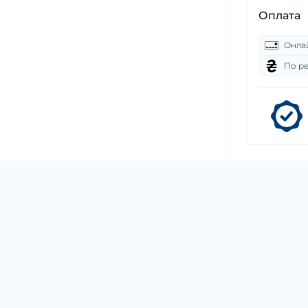
Оплата
Онла
По р