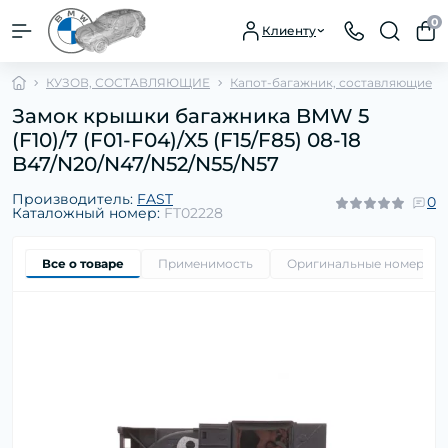
0
Клиенту
КУЗОВ, СОСТАВЛЯЮЩИЕ
Капот-багажник, составляющие
Замок крышки багажника BMW 5
(F10)/7 (F01-F04)/X5 (F15/F85) 08-18
B47/N20/N47/N52/N55/N57
Производитель:
FAST
0
Каталожный номер:
FT02228
Все о товаре
Применимость
Оригинальные номера