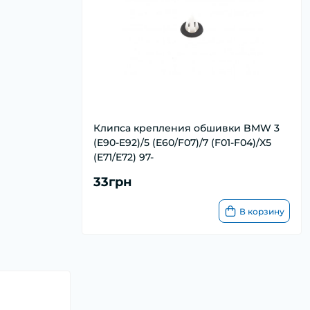
Клипса крепления обшивки BMW 3
(E90-E92)/5 (E60/F07)/7 (F01-F04)/X5
(E71/E72) 97-
33грн
В корзину