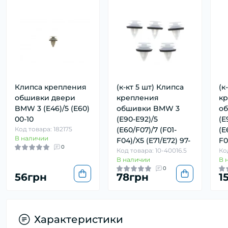
Клипса крепления
(к-кт 5 шт) Клипса
(к
обшивки двери
крепления
к
BMW 3 (E46)/5 (E60)
обшивки BMW 3
о
00-10
(E90-E92)/5
(E
Код товара: 182175
(E60/F07)/7 (F01-
(E
В наличии
F04)/X5 (E71/E72) 97-
F0
0
Код товара: 10-40016.5
Ко
В наличии
В 
0
56грн
78грн
1
Характеристики