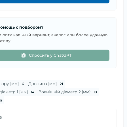
омощь с подбором?
е оптимальный вариант, аналог или более удачную
тиву.
Спросить у ChatGPT
вору [мм]:
Довжина [мм]:
6
21
іаметр 1 [мм]:
Зовнішній діаметр 2 [мм]:
14
18
й
а