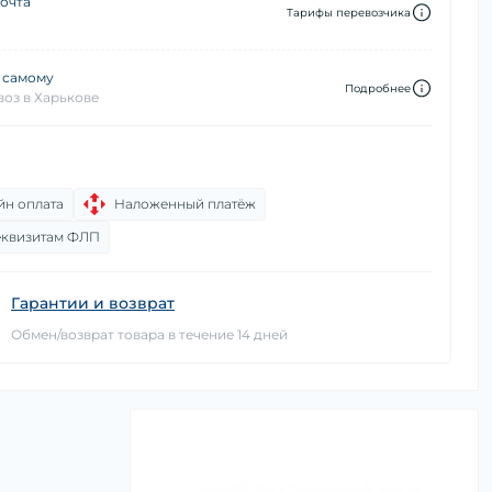
очта
Тарифы перевозчика
 самому
Подробнее
оз в Харькове
йн оплата
Наложенный платёж
еквизитам ФЛП
Гарантии и возврат
Обмен/возврат товара в течение 14 дней