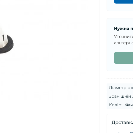
Нужна п
Уточнит
альтерна
Діаметр от
Зовнішній д
Колір:
біли
Доставк