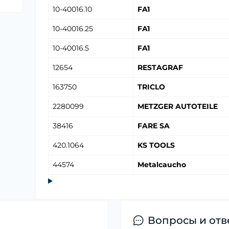
10-40016.10
FA1
10-40016.25
FA1
10-40016.5
FA1
12654
RESTAGRAF
163750
TRICLO
2280099
METZGER AUTOTEILE
38416
FARE SA
420.1064
KS TOOLS
44574
Metalcaucho
Вопросы и отв