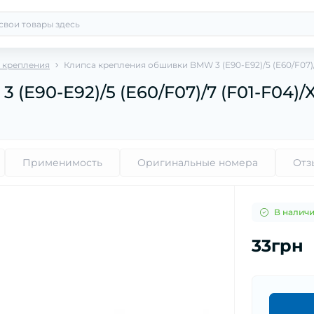
 крепления
Клипса крепления обшивки BMW 3 (E90-E92)/5 (E60/F07)/7 
90-E92)/5 (E60/F07)/7 (F01-F04)/X5
Применимость
Оригинальные номера
Отз
В налич
33грн