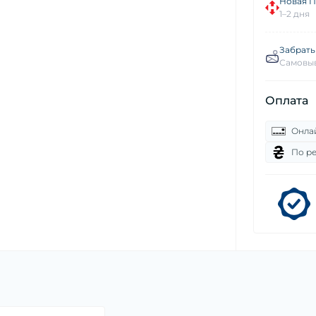
Новая П
1–2 дня
Забрать
Самовыв
Оплата
Онла
По р