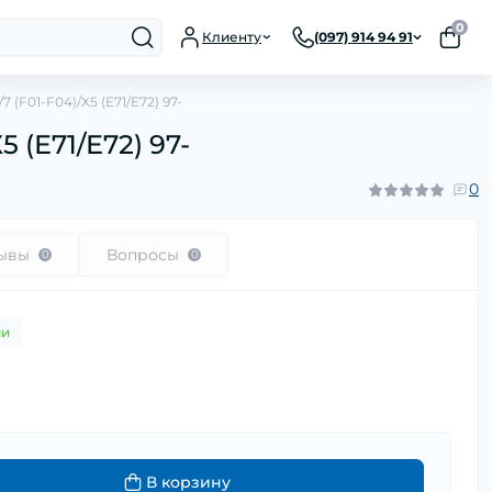
0
Клиенту
(097) 914 94 91
(F01-F04)/X5 (E71/E72) 97-
 (E71/E72) 97-
0
ывы
Вопросы
0
0
ии
В корзину