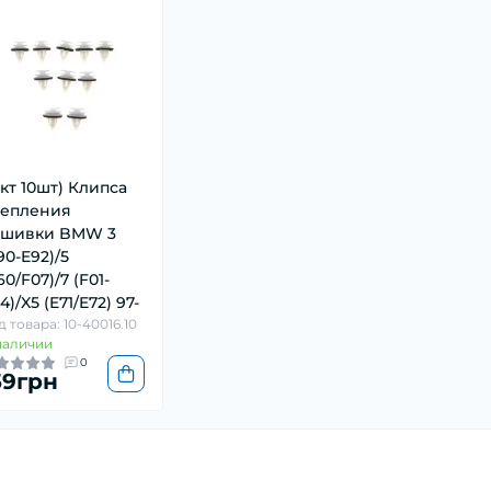
-кт 10шт) Клипса
репления
бшивки BMW 3
90-E92)/5
60/F07)/7 (F01-
4)/X5 (E71/E72) 97-
д товара: 10-40016.10
наличии
0
59грн