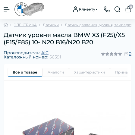
0
Клиенту
ЭЛЕКТРИКА
Датчики
Датчик давления, уровня, температу
Датчик уровня масла BMW X3 (F25)/X5
(F15/F85) 10- N20 B16/N20 B20
Производитель:
AIC
0
Каталожный номер:
56591
Все о товаре
Аналоги
Характеристики
Применим