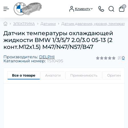
0
Клиенту
ЭЛЕКТРИКА
Датчики
Датчик давления, уровня, температ
Датчик температуры охлаждающей
жидкости BMW 1/3/5/7 2.0/3.0 05-13 (2
конт.M12x1.5) M47/N47/N57/B47
Производитель:
DELPHI
0
Каталожный номер:
TS10495
Все о товаре
Аналоги
Применимость
Оригиналь