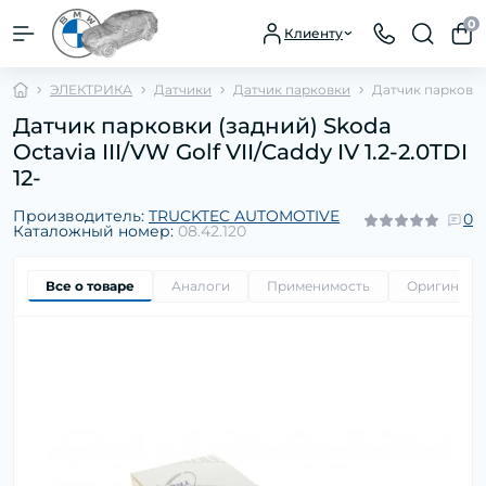
0
Клиенту
ЭЛЕКТРИКА
Датчики
Датчик парковки
Датчик парковки (
Датчик парковки (задний) Skoda
Octavia III/VW Golf VII/Caddy IV 1.2-2.0TDI
12-
Производитель:
TRUCKTEC AUTOMOTIVE
0
Каталожный номер:
08.42.120
Все о товаре
Аналоги
Применимость
Оригиналь