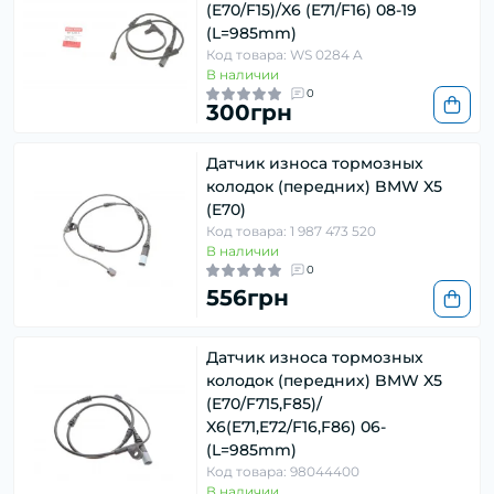
(E70/F15)/X6 (E71/F16) 08-19
(L=985mm)
Код товара: WS 0284 A
В наличии
0
300грн
Датчик износа тормозных
колодок (передних) BMW X5
(E70)
Код товара: 1 987 473 520
В наличии
0
556грн
Датчик износа тормозных
колодок (передних) BMW X5
(E70/F715,F85)/
X6(E71,E72/F16,F86) 06-
(L=985mm)
Код товара: 98044400
В наличии