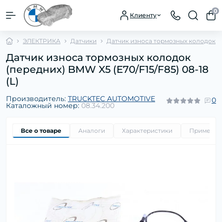
0
Клиенту
ЭЛЕКТРИКА
Датчики
Датчик износа тормозных колодок
Датчик износа тормозных колодок
(передних) BMW X5 (E70/F15/F85) 08-18
(L)
Производитель:
TRUCKTEC AUTOMOTIVE
0
Каталожный номер:
08.34.200
Все о товаре
Аналоги
Характеристики
Применим