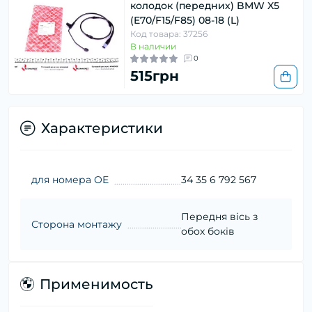
колодок (передних) BMW X5
(E70/F15/F85) 08-18 (L)
Код товара: 37256
В наличии
0
515грн
Характеристики
для номера OE
34 35 6 792 567
Передня вісь з
Сторона монтажу
обох боків
Применимость