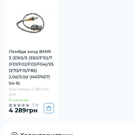
Лямбда зонд BMW
3 (E90)/5 (E60/F10)/7
(F01/F02/F03/F04)/X5
(E70/F15/F85)
2.0d/3.0d (N47/N57)
04-16
Код товара: 0 281 004
029
В наличии
0
4 289грн