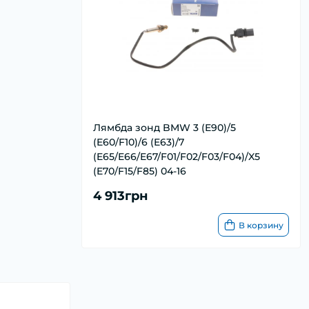
Лямбда зонд BMW 3 (E90)/5
(E60/F10)/6 (E63)/7
(E65/E66/E67/F01/F02/F03/F04)/X5
(E70/F15/F85) 04-16
4 913грн
В корзину