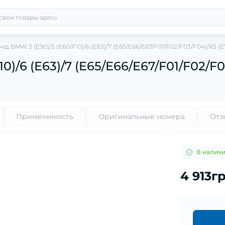
д BMW 3 (E90)/5 (E60/F10)/6 (E63)/7 (E65/E66/E67/F01/F02/F03/F04)/X5 (E
)/6 (E63)/7 (E65/E66/E67/F01/F02/F03
Применимость
Оригинальные номера
Отз
В налич
4 913г