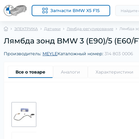
Запчасти BMW X5 F15
ЭЛЕКТРИКА
Датчики
Лямбда-регулирование
Лямбда зон
Лямбда зонд BMW 3 (E90)/5 (E60/F10
Производитель:
MEYLE
Каталожный номер:
314 803 0006
Все о товаре
Аналоги
Характеристики