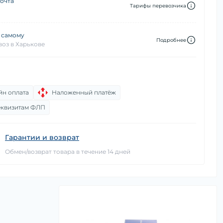
очта
Тарифы перевозчика
 самому
Подробнее
оз в Харькове
йн оплата
Наложенный платёж
еквизитам ФЛП
Гарантии и возврат
Обмен/возврат товара в течение 14 дней