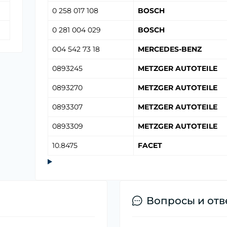
0 258 017 108
BOSCH
0 281 004 029
BOSCH
004 542 73 18
MERCEDES-BENZ
0893245
METZGER AUTOTEILE
0893270
METZGER AUTOTEILE
0893307
METZGER AUTOTEILE
0893309
METZGER AUTOTEILE
10.8475
FACET
Вопросы и отв