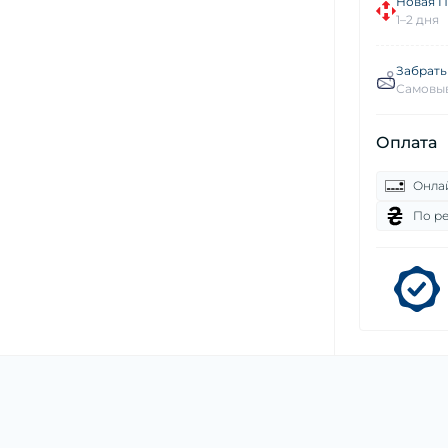
Новая П
1–2 дня
Забрать
Самовыв
Оплата
Онла
По р