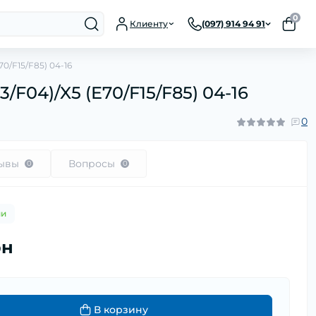
0
Клиенту
(097) 914 94 91
70/F15/F85) 04-16
/F04)/X5 (E70/F15/F85) 04-16
0
ывы
Вопросы
0
0
ии
рн
В корзину