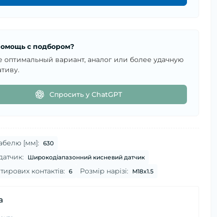
омощь с подбором?
е оптимальный вариант, аналог или более удачную
тиву.
Спросить у ChatGPT
белю [мм]:
630
датчик:
Широкодіапазонний кисневий датчик
штирових контактів:
Розмір нарізі:
6
M18x1.5
а