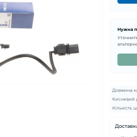
Нужна п
Уточнит
альтерна
Довжина ка
Кисневий 
Кількість 
Доставк