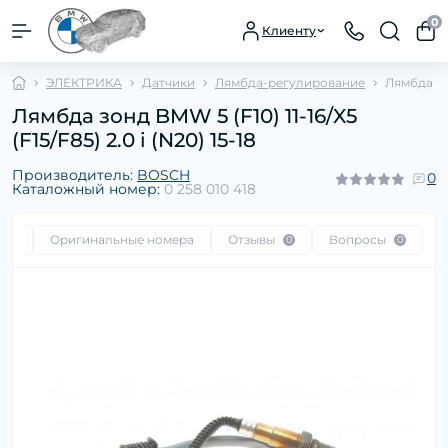
0
Клиенту
ЭЛЕКТРИКА
Датчики
Лямбда-регулирование
Лямбда зон
Лямбда зонд BMW 5 (F10) 11-16/X5
(F15/F85) 2.0 i (N20) 15-18
Производитель:
BOSCH
0
Каталожный номер:
0 258 010 418
сть
Оригинальные номера
Отзывы
Вопросы
0
0