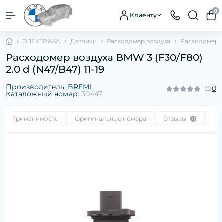
0
Клиенту
ЭЛЕКТРИКА
Датчики
Расходомер воздуха
Расходомер во
Расходомер воздуха BMW 3 (F30/F80)
2.0 d (N47/B47) 11-19
Производитель:
BREMI
0
Каталожный номер:
30447
Применимость
Оригинальные номера
Отзывы
Во
0