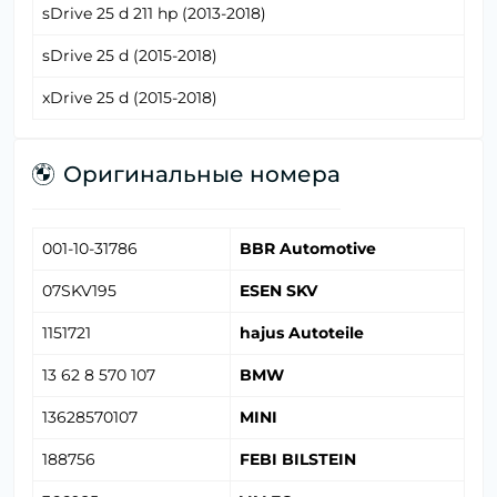
sDrive 25 d 211 hp (2013-2018)
sDrive 25 d (2015-2018)
xDrive 25 d (2015-2018)
Оригинальные номера
001-10-31786
BBR Automotive
07SKV195
ESEN SKV
1151721
hajus Autoteile
13 62 8 570 107
BMW
13628570107
MINI
188756
FEBI BILSTEIN