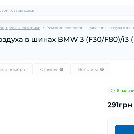
в, прочей электрики
Ремкомплект датчика давления воздуха в шинах B
ха в шинах BMW 3 (F30/F80)/i3 (I01)
ные номера
Отзывы
Вопросы
0
0
В налич
291грн