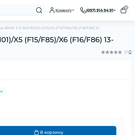
0
Клиенту
(097) 914 94 91
MW 3 (F30/F80)/i3 (I01)/X5 (F15/F85)/X6 (F16/F86) 13-
/X5 (F15/F85)/X6 (F16/F86) 13-
0
ии
В корзину