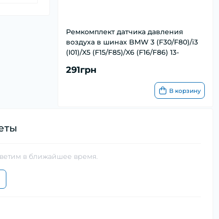
Ремкомплект датчика давления
воздуха в шинах BMW 3 (F30/F80)/i3
(I01)/X5 (F15/F85)/X6 (F16/F86) 13-
291грн
В корзину
еты
тветим в ближайшее время.