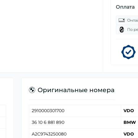
Оплата
Онла
По р
Оригинальные номера
2910000301700
VDO
36 10 6 881 890
BMW
A2C9743250080
VDO