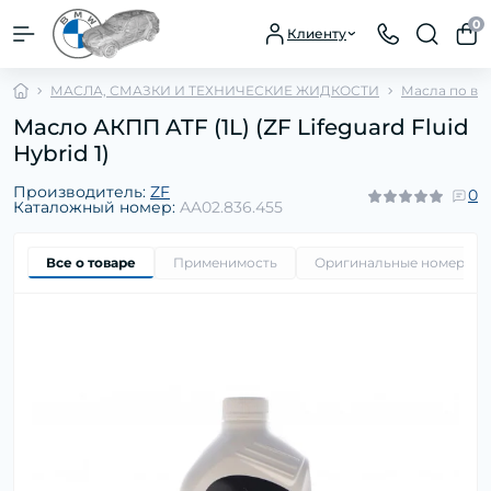
0
Клиенту
МАСЛА, СМАЗКИ И ТЕХНИЧЕСКИЕ ЖИДКОСТИ
Масла по ви
Масло АКПП ATF (1L) (ZF Lifeguard Fluid
Hybrid 1)
Производитель:
ZF
0
Каталожный номер:
AA02.836.455
Все о товаре
Применимость
Оригинальные номера