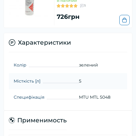
В наличии
1
726грн
Характеристики
Колір
зелений
Місткість [л]
5
Специфікація
MTU MTL 5048
Применимость