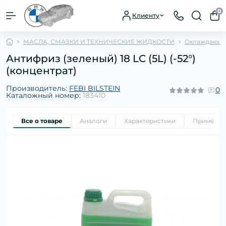
0
Клиенту
МАСЛА, СМАЗКИ И ТЕХНИЧЕСКИЕ ЖИДКОСТИ
Охлаждающи
Антифриз (зеленый) 18 LC (5L) (-52°)
(концентрат)
Производитель:
FEBI BILSTEIN
0
Каталожный номер:
183410
Все о товаре
Аналоги
Характеристики
Применим