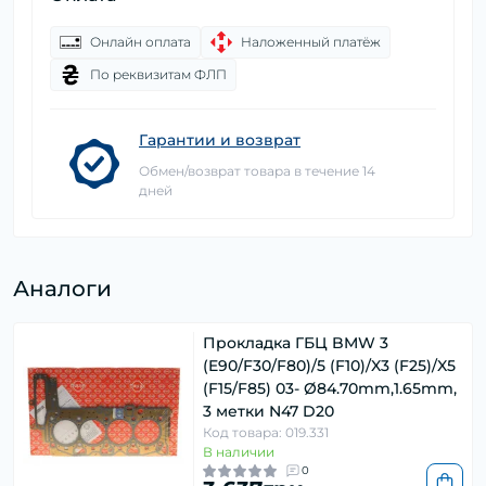
Онлайн оплата
Наложенный платёж
По реквизитам ФЛП
Гарантии и возврат
Обмен/возврат товара в течение 14
дней
Аналоги
Прокладка ГБЦ BMW 3
(E90/F30/F80)/5 (F10)/X3 (F25)/X5
(F15/F85) 03- Ø84.70mm,1.65mm,
3 метки N47 D20
Код товара: 019.331
В наличии
0