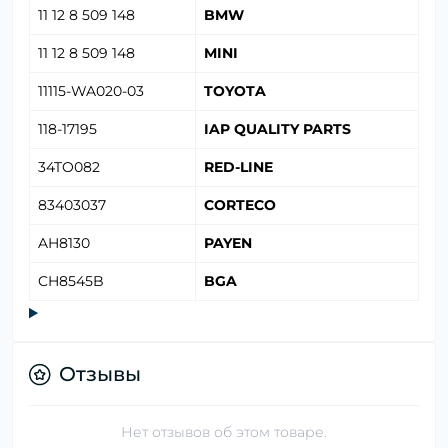
11 12 8 509 148
BMW
11 12 8 509 148
MINI
11115-WA020-03
TOYOTA
118-17195
IAP QUALITY PARTS
34TO082
RED-LINE
83403037
CORTECO
AH8130
PAYEN
CH8545B
BGA
Отзывы
Нет отзывов об этом товаре.