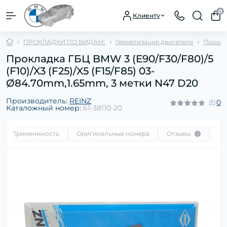
0
Клиенту
ПРОКЛАДКИ ПО ВИДАМ:
Герметизация двигателя
Прокла
Прокладка ГБЦ BMW 3 (E90/F30/F80)/5
(F10)/X3 (F25)/X5 (F15/F85) 03-
Ø84.70mm,1.65mm, 3 метки N47 D20
Производитель:
REINZ
0
Каталожный номер:
61-38110-20
Применимость
Оригинальные номера
Отзывы
Во
0