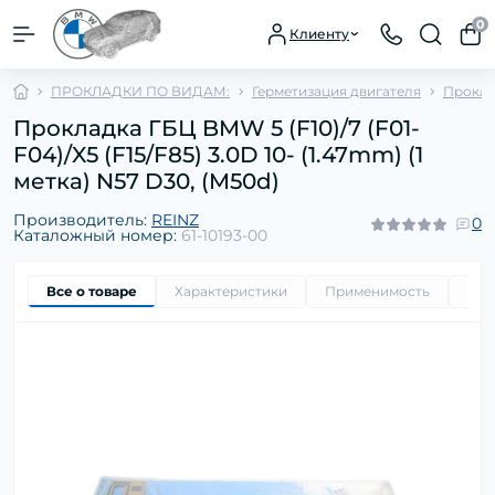
0
Клиенту
ПРОКЛАДКИ ПО ВИДАМ:
Герметизация двигателя
Прокла
Прокладка ГБЦ BMW 5 (F10)/7 (F01-
F04)/X5 (F15/F85) 3.0D 10- (1.47mm) (1
метка) N57 D30, (M50d)
Производитель:
REINZ
0
Каталожный номер:
61-10193-00
Все о товаре
Характеристики
Применимость
Ори