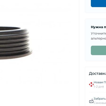
Нужна п
Уточнит
альтерна
Доставк
Новая П
1–2 дня
Забрать
Самовыв