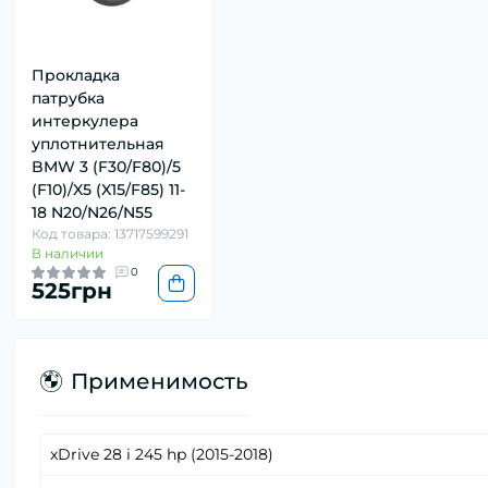
Прокладка
патрубка
интеркулера
уплотнительная
BMW 3 (F30/F80)/5
(F10)/X5 (X15/F85) 11-
18 N20/N26/N55
Код товара: 13717599291
В наличии
0
525грн
Применимость
xDrive 28 i 245 hp (2015-2018)