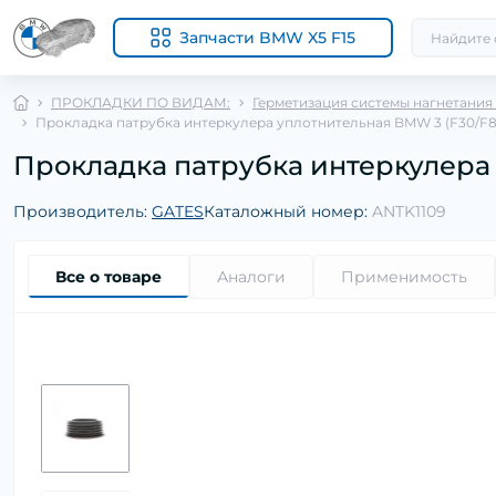
Запчасти BMW X5 F15
ПРОКЛАДКИ ПО ВИДАМ:
Герметизация системы нагнетания
Прокладка патрубка интеркулера уплотнительная BMW 3 (F30/F80)/5
Прокладка патрубка интеркулера уп
Производитель:
GATES
Каталожный номер:
ANTK1109
Все о товаре
Аналоги
Применимость