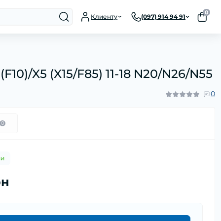
0
Клиенту
(097) 914 94 91
0)/X5 (X15/F85) 11-18 N20/N26/N55
0
0
ии
рн