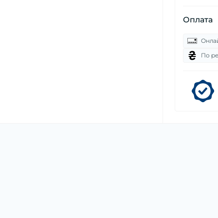
Оплата
Онла
По р