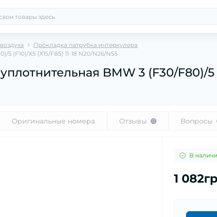
 воздуха
Прокладка патрубка интеркулера
 (F10)/X5 (X15/F85) 11-18 N20/N26/N55
лотнительная BMW 3 (F30/F80)/5 (F1
Оригинальные номера
Отзывы
Вопросы
0
В налич
1 082г