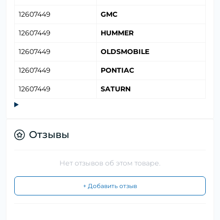
12607449
GMC
12607449
HUMMER
12607449
OLDSMOBILE
12607449
PONTIAC
12607449
SATURN
Отзывы
Нет отзывов об этом товаре.
+ Добавить отзыв