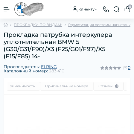
0
Клиенту
ПРОКЛАДКИ ПО ВИДАМ:
Герметизация системы нагнетания
Прокладка патрубка интеркулера
уплотнительная BMW 5
(G30/G31/F90)/X3 (F25/G01/F97)/X5
(F15/F85) 14-
Производитель:
ELRING
0
Каталожный номер:
283.410
Применимость
Оригинальные номера
Отзывы
Во
0