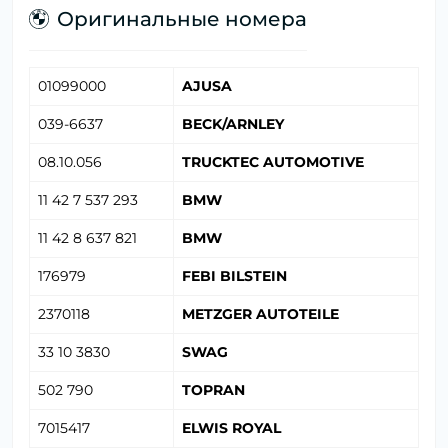
Оригинальные номера
01099000
AJUSA
039-6637
BECK/ARNLEY
08.10.056
TRUCKTEC AUTOMOTIVE
11 42 7 537 293
BMW
11 42 8 637 821
BMW
176979
FEBI BILSTEIN
2370118
METZGER AUTOTEILE
33 10 3830
SWAG
502 790
TOPRAN
7015417
ELWIS ROYAL