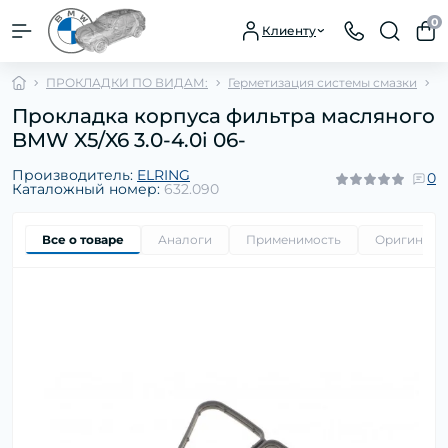
0
Клиенту
ПРОКЛАДКИ ПО ВИДАМ:
Герметизация системы смазки
П
Прокладка корпуса фильтра масляного
BMW X5/X6 3.0-4.0i 06-
Производитель:
ELRING
0
Каталожный номер:
632.090
Все о товаре
Аналоги
Применимость
Оригиналь