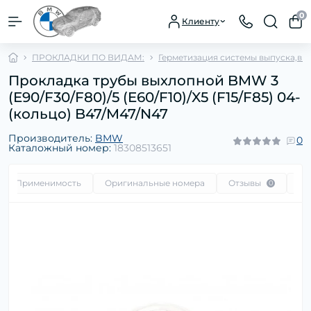
0
Клиенту
ПРОКЛАДКИ ПО ВИДАМ:
Герметизация системы выпуска,впу
Прокладка трубы выхлопной BMW 3
(E90/F30/F80)/5 (E60/F10)/X5 (F15/F85) 04-
(кольцо) B47/M47/N47
Производитель:
BMW
0
Каталожный номер:
18308513651
Применимость
Оригинальные номера
Отзывы
Во
0