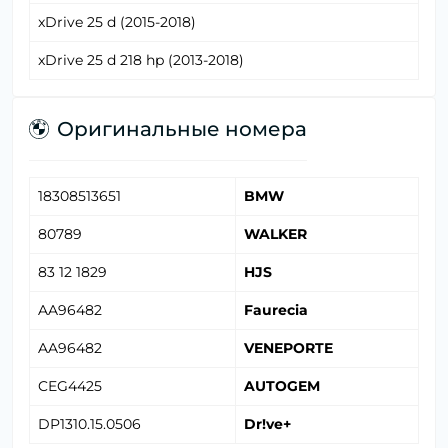
xDrive 25 d (2015-2018)
xDrive 25 d 218 hp (2013-2018)
Оригинальные номера
18308513651
BMW
80789
WALKER
83 12 1829
HJS
AA96482
Faurecia
AA96482
VENEPORTE
CEG4425
AUTOGEM
DP1310.15.0506
Dr!ve+