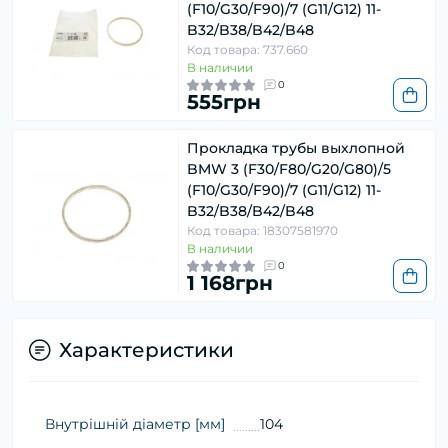
(F10/G30/F90)/7 (G11/G12) 11-
B32/B38/B42/B48
Код товара: 737.660
В наличии
0
555грн
Прокладка трубы выхлопной
BMW 3 (F30/F80/G20/G80)/5
(F10/G30/F90)/7 (G11/G12) 11-
B32/B38/B42/B48
Код товара: 18307581970
В наличии
0
1 168грн
Характеристики
Внутрішній діаметр [мм]
104