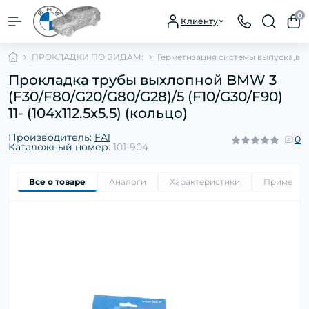
0
Клиенту
ПРОКЛАДКИ ПО ВИДАМ:
Герметизация системы выпуска,впу
Прокладка трубы выхлопной BMW 3
(F30/F80/G20/G80/G28)/5 (F10/G30/F90)
11- (104x112.5x5.5) (кольцо)
Производитель:
FA1
0
Каталожный номер:
101-904
Все о товаре
Аналоги
Характеристики
Применим