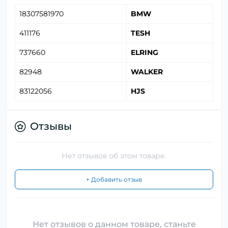
18307581970
BMW
411176
TESH
737660
ELRING
82948
WALKER
83122056
HJS
Отзывы
Нет отзывов об этом товаре.
+ Добавить отзыв
Нет отзывов о данном товаре, станьте