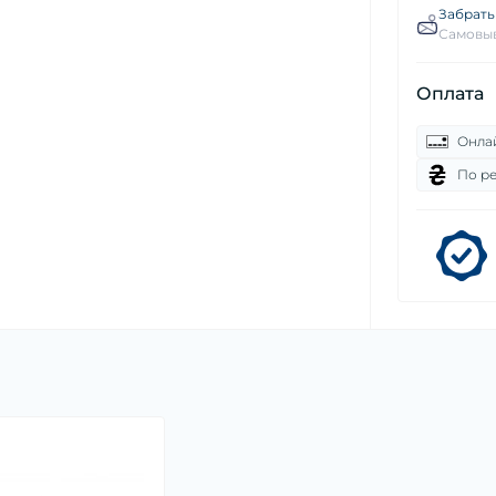
Забрать
Самовыв
Оплата
Онла
По р