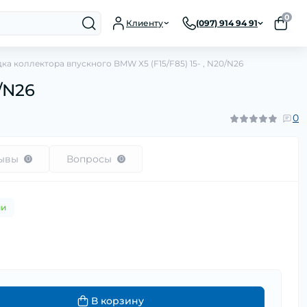
0
Клиенту
(097) 914 94 91
дка коллектора впускного BMW X5 (F15/F85) 15- , N20/N26
/N26
0
ывы
Вопросы
0
0
ии
В корзину