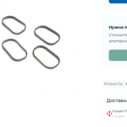
Нужна п
Уточнит
альтерна
Кількість:
Доставк
Новая П
1–2 дня