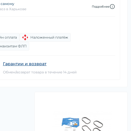
 самому
Подробнее
оз в Харькове
йн оплата
Наложенный платёж
еквизитам ФЛП
Гарантии и возврат
Обмен/возврат товара в течение 14 дней