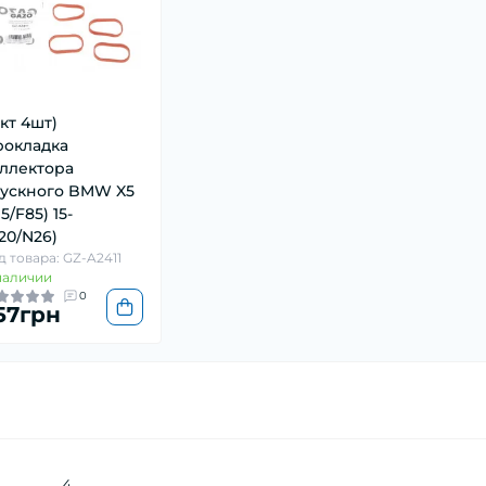
-кт 4шт)
окладка
ллектора
ускного BMW X5
15/F85) 15-
20/N26)
д товара: GZ-A2411
наличии
0
57грн
4