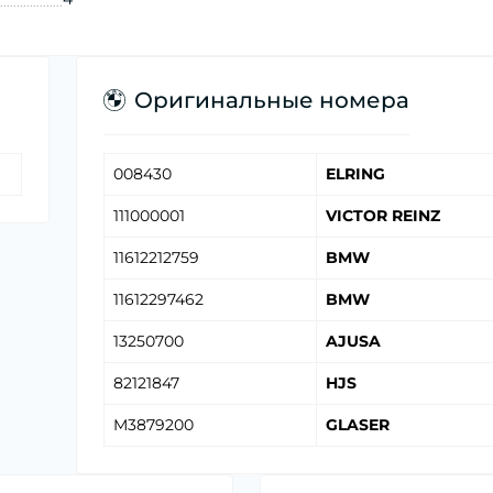
Оригинальные номера
008430
ELRING
111000001
VICTOR REINZ
11612212759
BMW
11612297462
BMW
13250700
AJUSA
82121847
HJS
M3879200
GLASER