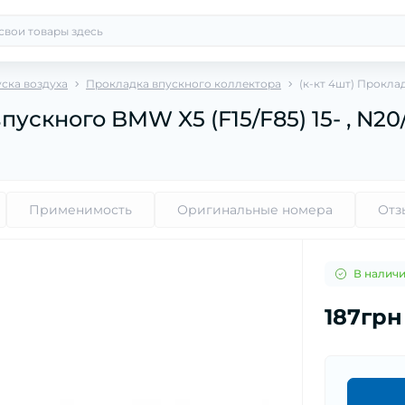
ска воздуха
Прокладка впускного коллектора
(к-кт 4шт) Прокла
пускного BMW X5 (F15/F85) 15- , N20
Применимость
Оригинальные номера
Отз
В налич
187грн