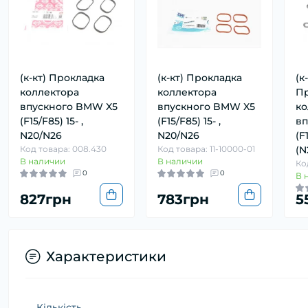
(к-кт) Прокладка
(к-кт) Прокладка
(к
коллектора
коллектора
Пр
впускного BMW X5
впускного BMW X5
ко
(F15/F85) 15- ,
(F15/F85) 15- ,
вп
N20/N26
N20/N26
(F
Код товара: 008.430
Код товара: 11-10000-01
(N
В наличии
В наличии
Ко
0
0
В 
827грн
783грн
5
Характеристики
Кількість