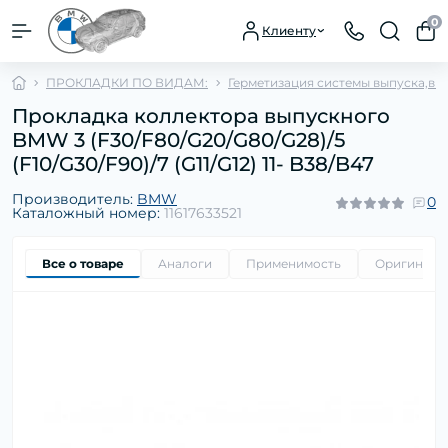
0
Клиенту
ПРОКЛАДКИ ПО ВИДАМ:
Герметизация системы выпуска,впу
Прокладка коллектора выпускного
BMW 3 (F30/F80/G20/G80/G28)/5
(F10/G30/F90)/7 (G11/G12) 11- B38/B47
Производитель:
BMW
0
Каталожный номер:
11617633521
Все о товаре
Аналоги
Применимость
Оригиналь