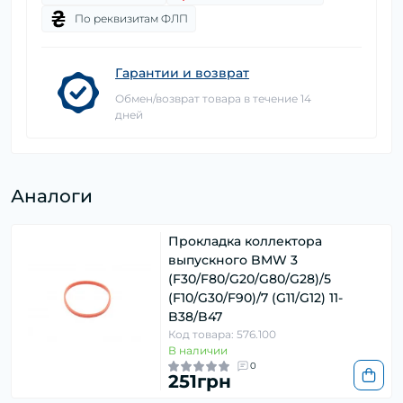
По реквизитам ФЛП
Гарантии и возврат
Обмен/возврат товара в течение 14
дней
Аналоги
Прокладка коллектора
выпускного BMW 3
(F30/F80/G20/G80/G28)/5
(F10/G30/F90)/7 (G11/G12) 11-
B38/B47
Код товара: 576.100
В наличии
0
251грн