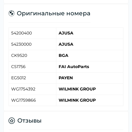
Оригинальные номера
54200400
AJUSA
54230000
AJUSA
CK9520
BGA
CS1756
FAI AutoParts
EG5012
PAYEN
WG1754392
WILMINK GROUP
WG1759866
WILMINK GROUP
Отзывы