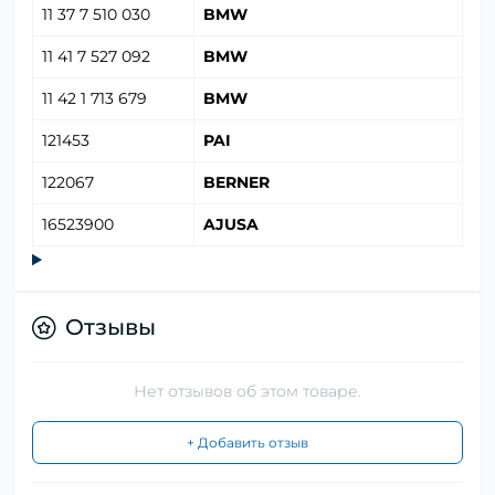
11 37 7 510 030
BMW
11 41 7 527 092
BMW
11 42 1 713 679
BMW
121453
PAI
122067
BERNER
16523900
AJUSA
Отзывы
Нет отзывов об этом товаре.
+ Добавить отзыв