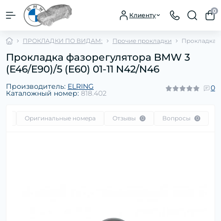
0
Клиенту
ПРОКЛАДКИ ПО ВИДАМ:
Прочие прокладки
Прокладка фа
Прокладка фазорегулятора BMW 3
(E46/E90)/5 (E60) 01-11 N42/N46
Производитель:
ELRING
0
Каталожный номер:
818.402
сть
Оригинальные номера
Отзывы
Вопросы
0
0