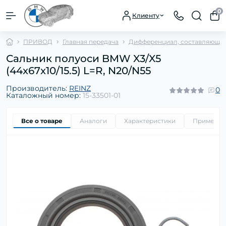
0
Клиенту
ПРИВОД
Главная передача
Дифференциал, составляющи
Сальник полуоси BMW X3/X5
(44x67x10/15.5) L=R, N20/N55
Производитель:
REINZ
0
Каталожный номер:
15-33501-01
Все о товаре
Аналоги
Характеристики
Применим