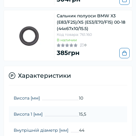
Сальник полуоси BMW X3
(E83/F25)/X5 (E53/E70/F15) 00-18
(44x67x10/15.5)
Код товара: 761.160
В наличии
0
385грн
Характеристики
Висота [мм]
10
Висота 1 [мм]
15,5
Внутрішній діаметр [мм]
44