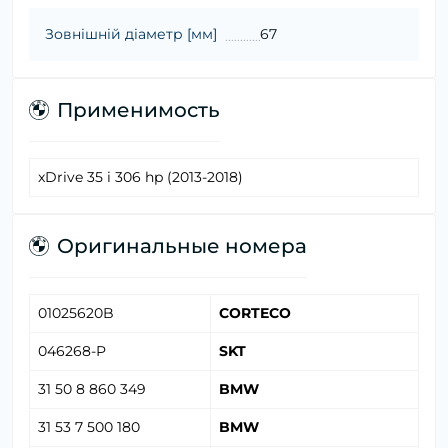
Зовнішній діаметр [мм]
67
Применимость
xDrive 35 i 306 hp (2013-2018)
Оригинальные номера
01025620B
CORTECO
046268-P
SKT
31 50 8 860 349
BMW
31 53 7 500 180
BMW