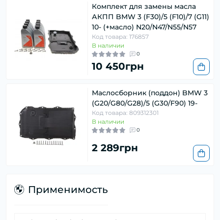
Комплект для замены масла
АКПП BMW 3 (F30)/5 (F10)/7 (G11)
10- (+масло) N20/N47/N55/N57
Код товара: 176857
В наличии
0
10 450грн
Маслосборник (поддон) BMW 3
(G20/G80/G28)/5 (G30/F90) 19-
Код товара: 809312301
В наличии
0
2 289грн
Применимость