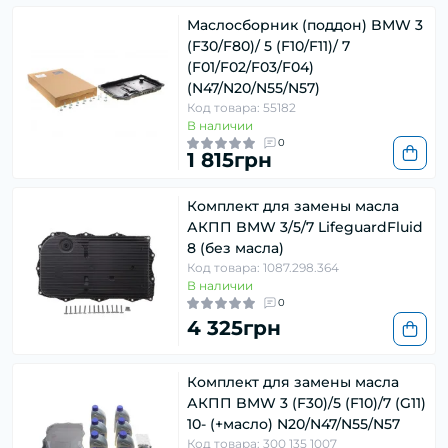
Маслосборник (поддон) BMW 3
(F30/F80)/ 5 (F10/F11)/ 7
(F01/F02/F03/F04)
(N47/N20/N55/N57)
Код товара: 55182
В наличии
0
1 815грн
Комплект для замены масла
АКПП BMW 3/5/7 LifeguardFluid
8 (без масла)
Код товара: 1087.298.364
В наличии
0
4 325грн
Комплект для замены масла
АКПП BMW 3 (F30)/5 (F10)/7 (G11)
10- (+масло) N20/N47/N55/N57
Код товара: 300 135 1007