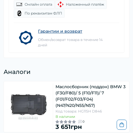
Онлайн оплата
Наложенный платёж
По реквизитам ФЛП
Гарантии и возврат
Обмен/возврат товара в течение 14
дней
Аналоги
Маслосборник (поддон) BMW 3
(F30/F80)/ 5 (F10/F11)/ 7
(F01/F02/F03/F04)
(N47/N20/N55/N57)
Код товара: HG115H D846
В наличии
0
3 651грн