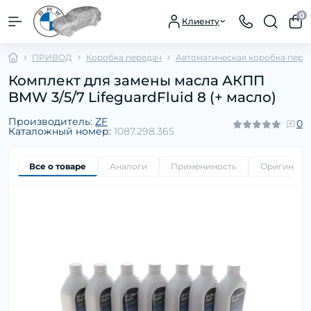
0
Клиенту
ПРИВОД
Коробка передач
Автоматическая коробка пере
Комплект для замены масла АКПП
BMW 3/5/7 LifeguardFluid 8 (+ масло)
Производитель:
ZF
0
Каталожный номер:
1087.298.365
Все о товаре
Аналоги
Применимость
Оригиналь