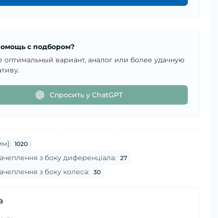
омощь с подбором?
е оптимальный вариант, аналог или более удачную
тиву.
Спросить у ChatGPT
м]:
1020
ачеплення з боку диференціала:
27
ачеплення з боку колеса:
30
а