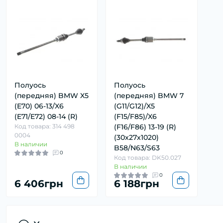
Полуось
Полуось
(передняя) BMW X5
(передняя) BMW 7
(E70) 06-13/X6
(G11/G12)/X5
(E71/E72) 08-14 (R)
(F15/F85)/X6
Код товара: 314 498
(F16/F86) 13-19 (R)
0004
(30x27x1020)
В наличии
B58/N63/S63
0
Код товара: DK50.027
В наличии
0
6 406грн
6 188грн