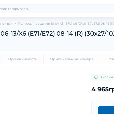
дной вал
Полуось (передняя) BMW X5 (E70) 06-13/X6 (E71/E72) 08-14 (R)
-13/X6 (E71/E72) 08-14 (R) (30x27/10
Применимость
Оригинальные номера
Отз
В налич
4 965г