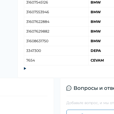
31607545126
BMW
31607553946
BMW
31607622884
BMW
31607629882
BMW
31608631750
BMW
3347300
DEPA
7654
CEVAM
Вопросы и отв
Добавьте вопрос, и мы о