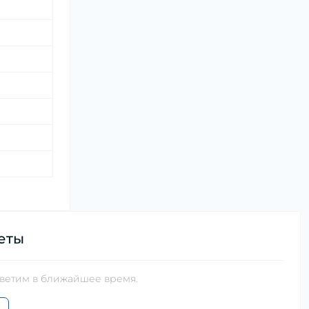
еты
тветим в ближайшее время.