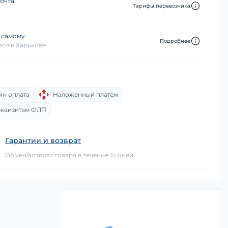
очта
Тарифы перевозчика
 самому
Подробнее
оз в Харькове
йн оплата
Наложенный платёж
еквизитам ФЛП
Гарантии и возврат
Обмен/возврат товара в течение 14 дней