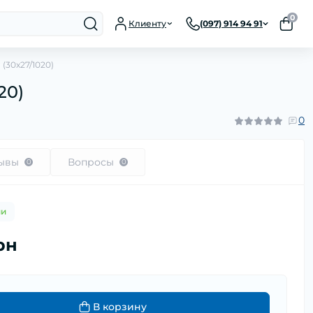
0
Клиенту
(097) 914 94 91
 (30x27/1020)
20)
0
ывы
Вопросы
0
0
ии
рн
В корзину