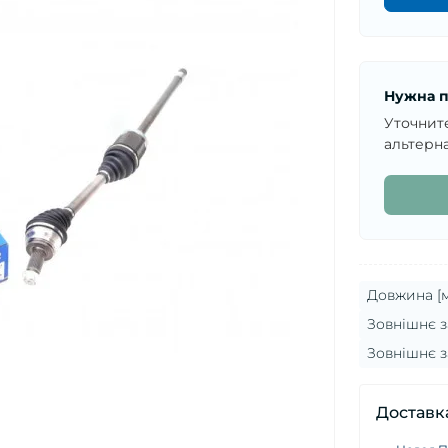
Нужна п
Уточнит
альтерна
Довжина [м
Зовнішнє з
Зовнішнє з
Доставк