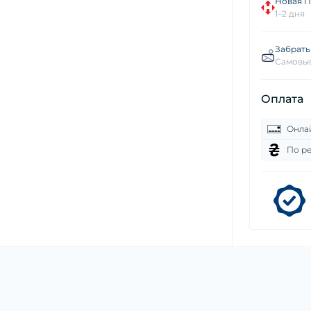
Новая П
1–2 дня
Забрать
Самовыв
Оплата
Онла
По р