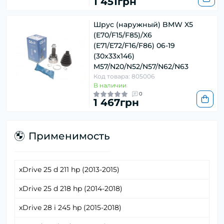
1 451грн
Шрус (наружный) BMW X5
(E70/F15/F85)/X6
(E71/E72/F16/F86) 06-19
(30x33x146)
M57/N20/N52/N57/N62/N63
Код товара: 805006
В наличии
0
1 467грн
Применимость
xDrive 25 d 211 hp (2013-2015)
xDrive 25 d 218 hp (2014-2018)
xDrive 28 i 245 hp (2015-2018)