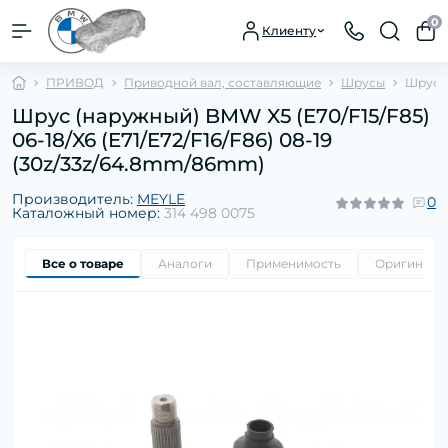
0
Клиенту
ПРИВОД
Приводной вал, составляющие
Шрусы
Шрус (
Шрус (наружный) BMW X5 (E70/F15/F85)
06-18/X6 (E71/E72/F16/F86) 08-19
(30z/33z/64.8mm/86mm)
Производитель:
MEYLE
0
Каталожный номер:
314 498 0075
Все о товаре
Аналоги
Применимость
Оригиналь