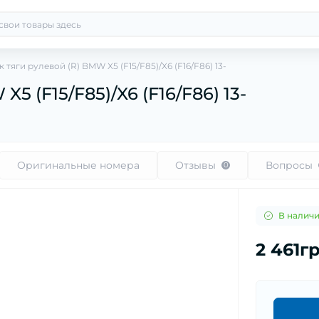
тяги рулевой (R) BMW X5 (F15/F85)/X6 (F16/F86) 13-
 (F15/F85)/X6 (F16/F86) 13-
Оригинальные номера
Отзывы
Вопросы
0
В налич
2 461г