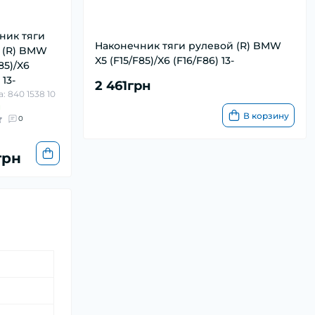
ник тяги
Наконечник тяги рулевой (R) BMW
 (R) BMW
X5 (F15/F85)/X6 (F16/F86) 13-
85)/X6
 13-
2 461грн
: 840 1538 10
и
В корзину
0
грн