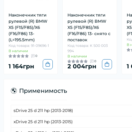
Наконечник тяги
Наконечник тяги
На
рулевой (R) BMW
рулевой (R) BMW
ру
X5 (F15/F85)/X6
X5 (F15/F85)/X6
X5
(F16/F86) 13-
(F16/F86) 13- снято с
(F
(L=195.5mm)
поставок
Ко
В 
Код товара: 91-09696-1
Код товара: K S00 003
В наличии
994
0
В наличии
0
1 164грн
2 004грн
1
Применимость
sDrive 25 d 211 hp (2013-2018)
xDrive 25 d 211 hp (2013-2015)