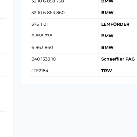
32 10 6 858 738
BMW
32 10 6 863 860
BMW
37611 01
LEMFÖRDER
6 858 738
BMW
6 863 860
BMW
840 1538 10
Schaeffler FAG
JTE2184
TRW