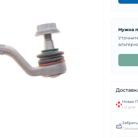
Нужна п
Уточнит
альтерна
Доставк
Новая П
1–2 дня
Забрать
Самовыв