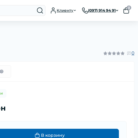
0
Клиенту
(097) 914 94 91
0
0
ии
рн
В корзину