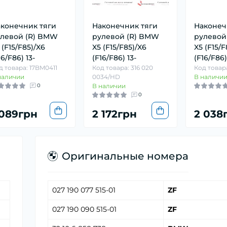
конечник тяги
Наконечник тяги
Наконеч
левой (R) BMW
рулевой (R) BMW
рулевой
 (F15/F85)/X6
X5 (F15/F85)/X6
X5 (F15/F
16/F86) 13-
(F16/F86) 13-
(F16/F86)
д товара: 17BM0411
Код товара: 316 020
Код товара
наличии
0034/HD
В наличи
0
В наличии
0
 089грн
2 172грн
2 038
Оригинальные номера
027 190 077 515-01
ZF
027 190 090 515-01
ZF