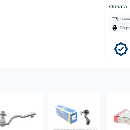
Оплата
Онла
По р