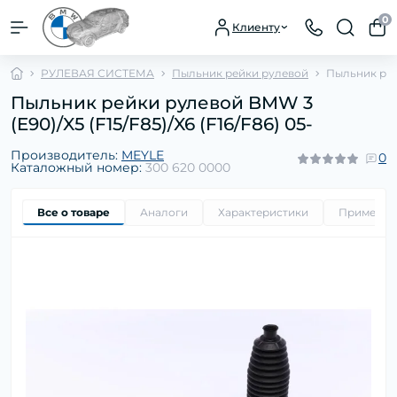
0
Клиенту
РУЛЕВАЯ СИСТЕМА
Пыльник рейки рулевой
Пыльник рейк
Пыльник рейки рулевой BMW 3
(E90)/X5 (F15/F85)/X6 (F16/F86) 05-
Производитель:
MEYLE
0
Каталожный номер:
300 620 0000
Все о товаре
Аналоги
Характеристики
Применим