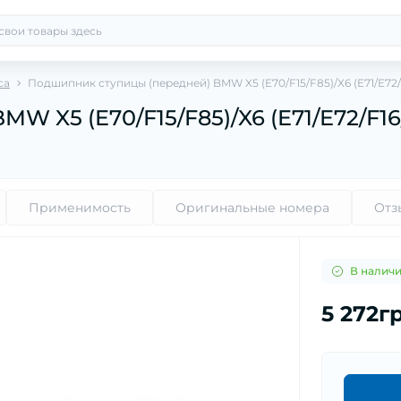
са
Подшипник ступицы (передней) BMW X5 (E70/F15/F85)/X6 (E71/E72/F
 X5 (E70/F15/F85)/X6 (E71/E72/F16/
Применимость
Оригинальные номера
Отз
В налич
5 272г