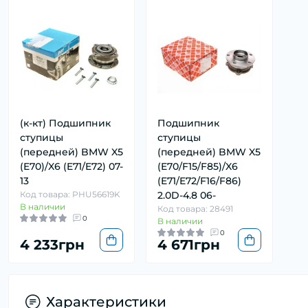
(к-кт) Подшипник
Подшипник
ступицы
ступицы
(передней) BMW X5
(передней) BMW X5
(E70)/X6 (E71/E72) 07-
(E70/F15/F85)/X6
13
(E71/E72/F16/F86)
Код товара: PHU56619K
2.0D-4.8 06-
В наличии
Код товара: 28491
0
В наличии
0
4 233грн
4 671грн
Характеристики