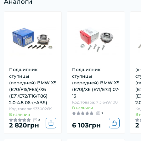
Аналоги
Подшипник
Подшипник
(к
ступицы
ступицы
ст
(передней) BMW X5
(передней) BMW X5
(п
(E70/F15/F85)/X6
(E70)/X6 (E71/E72) 07-
(E
(E71/E72/F16/F86)
13
(E
2.0-4.8 06-(+ABS)
Код товара: 713 6497 00
2.
В наличии
Код товара: 9330026K
Ко
0
В наличии
В 
0
2 820грн
6 103грн
2