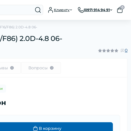
0
Клиенту
(097) 914 94 91
16/F86) 2.0D-4.8 06-
F86) 2.0D-4.8 06-
0
ывы
Вопросы
0
0
ии
рн
В корзину