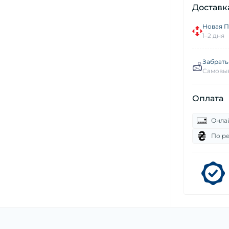
Доставк
Новая П
1–2 дня
Забрать
Самовыв
Оплата
Онла
По р