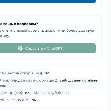
омощь с подбором?
е оптимальный вариант, аналог или более удачную
тиву.
Спросить у ChatGPT
ті центрів отворів [мм]:
120
 виріб/додаткова інформація 2:
з вбудованим магнітним
чика
діаметр [мм]:
Кількість зубців:
144
30
убців кільця ABS:
96