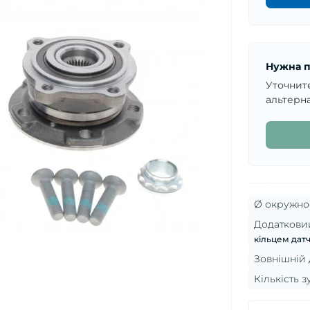
Нужна п
Уточнит
альтерна
Ø окружнос
Додатковий
кільцем дат
Зовнішній 
Кількість з