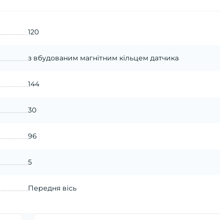
120
з вбудованим магнітним кільцем датчика
144
30
96
5
Передня вісь