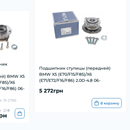
ник
Подшипник ступицы (передней)
BMW X5 (E70/F15/F85)/X6
ей) BMW X5
(E71/E72/F16/F86) 2.0D-4.8 06-
/F85)/X6
F16/F86) 06-
5 272грн
: 19-2786
В корзину
и
0
грн