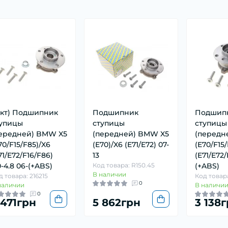
-кт) Подшипник
Подшипник
Подшип
упицы
ступицы
ступицы
ередней) BMW X5
(передней) BMW X5
(передн
70/F15/F85)/X6
(E70)/X6 (E71/E72) 07-
(E70/F15
71/E72/F16/F86)
13
(E71/E72/
0-4.8 06-(+ABS)
Код товара: R150.45
(+ABS)
В наличии
д товара: 216215
Код товара
0
наличии
В наличи
0
 471грн
5 862грн
3 138