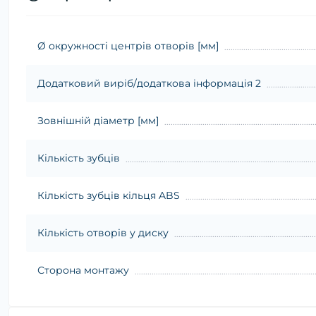
Ø окружності центрів отворів [мм]
Додатковий виріб/додаткова інформація 2
Зовнішній діаметр [мм]
Кількість зубців
Кількість зубців кільця ABS
Кількість отворів у диску
Сторона монтажу