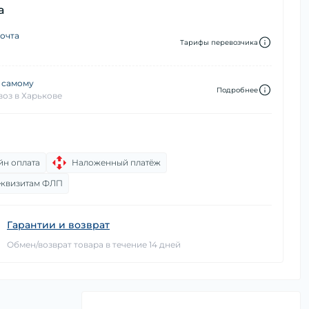
а
очта
Тарифы перевозчика
 самому
Подробнее
оз в Харькове
йн оплата
Наложенный платёж
еквизитам ФЛП
Гарантии и возврат
Обмен/возврат товара в течение 14 дней