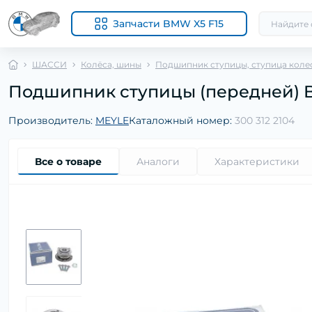
Запчасти BMW X5 F15
ШАССИ
Колёса, шины
Подшипник ступицы, ступица коле
Подшипник ступицы (передней) BMW
Производитель:
MEYLE
Каталожный номер:
300 312 2104
Все о товаре
Аналоги
Характеристики