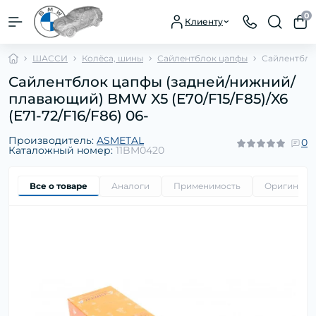
0
Клиенту
ШАССИ
Колёса, шины
Сайлентблок цапфы
Сайлентблок
Сайлентблок цапфы (задней/нижний/
плавающий) BMW X5 (E70/F15/F85)/X6
(E71-72/F16/F86) 06-
Производитель:
ASMETAL
0
Каталожный номер:
11BM0420
Все о товаре
Аналоги
Применимость
Оригиналь