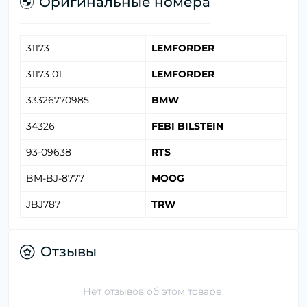
Оригинальные номера
31173
LEMFORDER
31173 01
LEMFORDER
33326770985
BMW
34326
FEBI BILSTEIN
93-09638
RTS
BM-BJ-8777
MOOG
JBJ787
TRW
Отзывы
Нет отзывов об этом товаре.