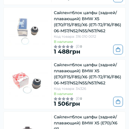
Сайлентблок цапфы (задней/
плавающий) BMW X5
(E70/F15/F85)/X6 (E71-72/F16/F86)
06-M57/N52/N55/N57/N62
Код товара: 316 010 0012
В наличии
0
1 488грн
Сайлентблок цапфы (задней/
плавающий) BMW X5
(E70/F15/F85)/X6 (E71-72/F16/F86)
06-M57/N52/N55/N57/N62
Код товара: 34326
В наличии
0
1 506грн
Сайлентблок цапфы (задней/
плавающий) BMW X5 (E70)/X6