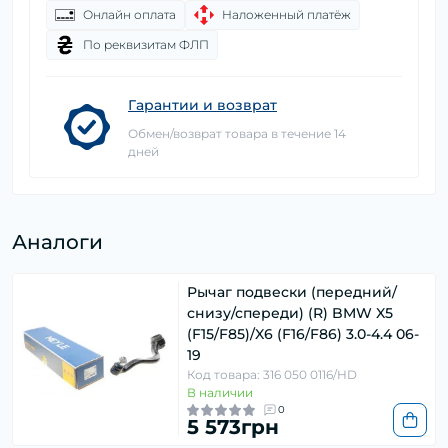
Онлайн оплата
Наложенный платёж
По реквизитам ФЛП
Гарантии и возврат
Обмен/возврат товара в течение 14
дней
Аналоги
Рычаг подвески (передний/
снизу/спереди) (R) BMW X5
(F15/F85)/X6 (F16/F86) 3.0-4.4 06-
19
Код товара: 316 050 0116/HD
В наличии
0
5 573грн