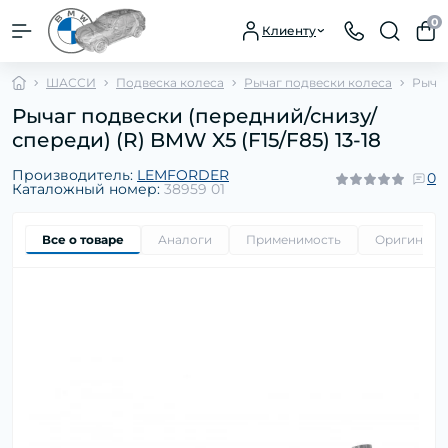
0
Клиенту
ШАССИ
Подвеска колеса
Рычаг подвески колеса
Рычаг
Рычаг подвески (передний/снизу/
спереди) (R) BMW X5 (F15/F85) 13-18
Производитель:
LEMFORDER
0
Каталожный номер:
38959 01
Все о товаре
Аналоги
Применимость
Оригиналь